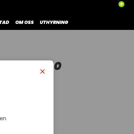
0
TAD
OM OSS
UTHYRNING
L- AC T660
 en