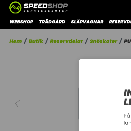
WEBSHOP
TRÄDGÅRD
SLÄPVAGNAR
RESERVD
Hem
Butik
Reservdelar
Snöskoter
PU
I
L
På
lä