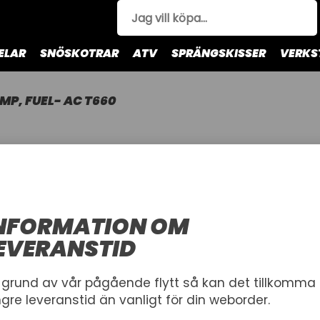
ELAR
SNÖSKOTRAR
ATV
SPRÄNGSKISSER
VERKS
MP, FUEL- AC T660
PUMP, FUE
ARCTIC CAT
Artnr.
NFORMATION OM
1001851
1670-595
EVERANSTID
6 500,00 kr
 grund av vår pågående flytt så kan det tillkomma
Inkl. moms
ngre leveranstid än vanligt för din weborder.
I lager