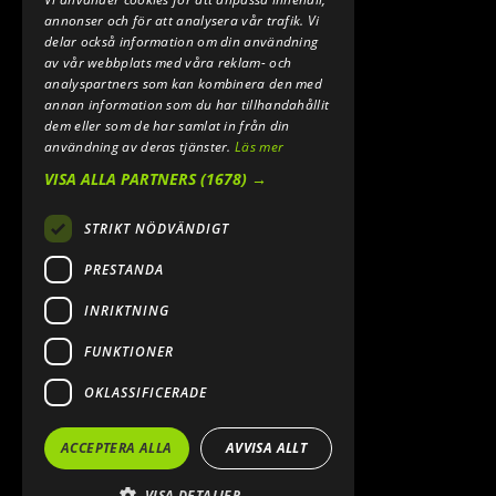
annonser och för att analysera vår trafik. Vi
delar också information om din användning
av vår webbplats med våra reklam- och
analyspartners som kan kombinera den med
annan information som du har tillhandahållit
dem eller som de har samlat in från din
användning av deras tjänster.
Läs mer
VISA ALLA PARTNERS
(1678) →
STRIKT NÖDVÄNDIGT
PRESTANDA
INRIKTNING
FUNKTIONER
OKLASSIFICERADE
ACCEPTERA ALLA
AVVISA ALLT
VISA DETALJER