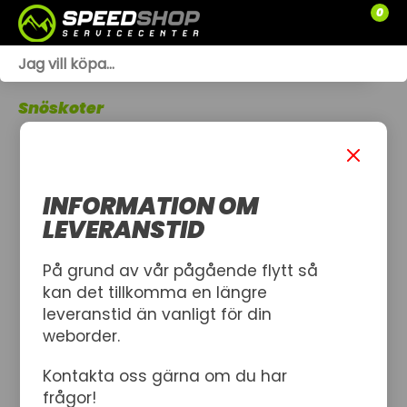
0
WEBSHOP
Snöskoter
TRÄDGÅRD
SLÄPVAGNAR
INFORMATION OM
RESERVDELAR
LEVERANSTID
SNÖSKOTRAR
På grund av vår pågående flytt så
kan det tillkomma en längre
ATV
leveranstid än vanligt för din
weborder.
SPRÄNGSKISSER
Kontakta oss gärna om du har
VERKSTAD
frågor!