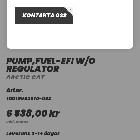
OM OSS
KONTAKTA OSS
UTHYRNING
PUMP,FUEL-EFI W/O
REGULATOR
ARCTIC CAT
Artnr.
1001965
2670-052
6 538,00 kr
Inkl. moms
Leverans 5-14 dagar