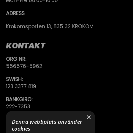
Mån-Fre 08.00-16.00
ADRESS
Krokomsporten 13, 835 32 KROKOM
KONTAKT
ORG NR:
556576-5962
SWISH:
123 3377 819
BANKGIRO:
222-7353
×
TELEFON:
Denna webbplats använder
0640 200 50
cookies