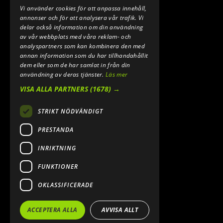
Vi använder cookies för att anpassa innehåll,
E-POST:
annonser och för att analysera vår trafik. Vi
INFO@SPEEDSHOPEN.SE
delar också information om din användning
av vår webbplats med våra reklam- och
ÅNGRA MITT KÖP
analyspartners som kan kombinera den med
annan information som du har tillhandahållit
dem eller som de har samlat in från din
användning av deras tjänster.
Läs mer
VISA ALLA PARTNERS
(1678) →
STRIKT NÖDVÄNDIGT
PRESTANDA
INRIKTNING
2026. ALL RIGHTS RESERVED.
FUNKTIONER
POWERED BY EMPORI CMS
OKLASSIFICERADE
ACCEPTERA ALLA
AVVISA ALLT