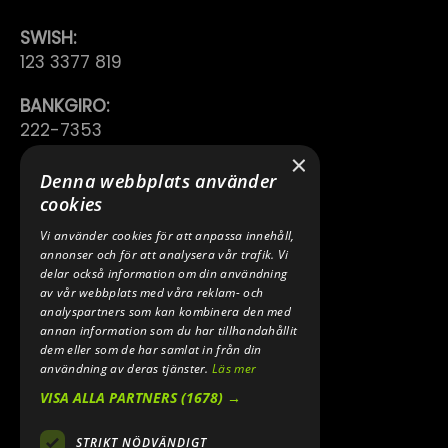
SWISH:
123 3377 819
BANKGIRO:
222-7353
×
TELEFON:
Denna webbplats använder
0640 200 50
cookies
Vi använder cookies för att anpassa innehåll,
E-POST:
annonser och för att analysera vår trafik. Vi
INFO@SPEEDSHOPEN.SE
delar också information om din användning
av vår webbplats med våra reklam- och
ÅNGRA MITT KÖP
analyspartners som kan kombinera den med
annan information som du har tillhandahållit
dem eller som de har samlat in från din
användning av deras tjänster.
Läs mer
VISA ALLA PARTNERS
(1678) →
STRIKT NÖDVÄNDIGT