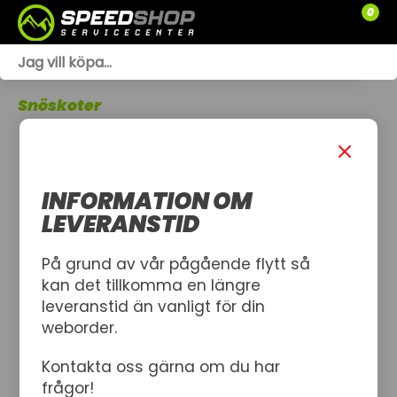
0
WEBSHOP
Snöskoter
TRÄDGÅRD
SLÄPVAGNAR
INFORMATION OM
RESERVDELAR
LEVERANSTID
SNÖSKOTRAR
På grund av vår pågående flytt så
kan det tillkomma en längre
ATV
leveranstid än vanligt för din
weborder.
SPRÄNGSKISSER
Kontakta oss gärna om du har
VERKSTAD
frågor!