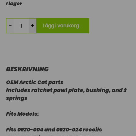
I lager
-
+
Lägg i varukorg
BESKRIVNING
OEM Arctic Cat parts
Includes ratchet pawl plate, bushing, and 2
springs
Fits Models:
Fits 0920-004 and 0920-024 recoils