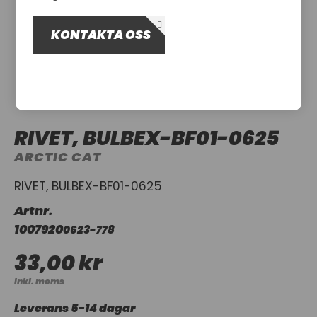
OM OSS
KONTAKTA OSS
UTHYRNING
RIVET, BULBEX-BF01-0625
ARCTIC CAT
RIVET, BULBEX-BF01-0625
Artnr.
1007920
0623-778
33,00 kr
Inkl. moms
Leverans 5-14 dagar