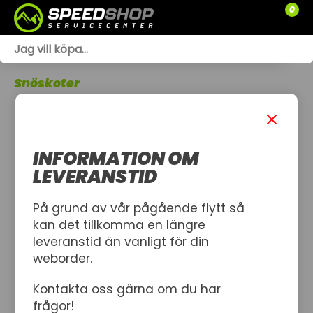
0
WEBSHOP
Snöskoter
TRÄDGÅRD
SLÄPVAGNAR
INFORMATION OM
RESERVDELAR
LEVERANSTID
SNÖSKOTRAR
På grund av vår pågående flytt så
kan det tillkomma en längre
ATV
leveranstid än vanligt för din
weborder.
SPRÄNGSKISSER
Kontakta oss gärna om du har
VERKSTAD
frågor!