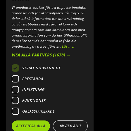
Vi använder cookies för att anpassa innehåll,
E-POST:
annonser och för att analysera vår trafik. Vi
INFO@SPEEDSHOPEN.SE
delar också information om din användning
av vår webbplats med våra reklam- och
ÅNGRA MITT KÖP
analyspartners som kan kombinera den med
annan information som du har tillhandahållit
dem eller som de har samlat in från din
användning av deras tjänster.
Läs mer
VISA ALLA PARTNERS
(1678) →
STRIKT NÖDVÄNDIGT
PRESTANDA
INRIKTNING
2026. ALL RIGHTS RESERVED.
FUNKTIONER
POWERED BY EMPORI CMS
OKLASSIFICERADE
ACCEPTERA ALLA
AVVISA ALLT