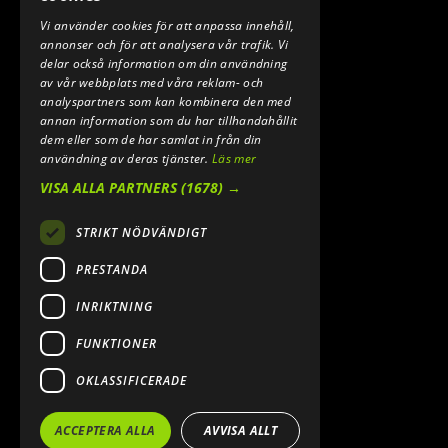
Vi använder cookies för att anpassa innehåll,
E-POST:
annonser och för att analysera vår trafik. Vi
INFO@SPEEDSHOPEN.SE
delar också information om din användning
av vår webbplats med våra reklam- och
ÅNGRA MITT KÖP
analyspartners som kan kombinera den med
annan information som du har tillhandahållit
dem eller som de har samlat in från din
användning av deras tjänster.
Läs mer
VISA ALLA PARTNERS
(1678) →
STRIKT NÖDVÄNDIGT
PRESTANDA
INRIKTNING
2026. ALL RIGHTS RESERVED.
FUNKTIONER
POWERED BY EMPORI CMS
OKLASSIFICERADE
ACCEPTERA ALLA
AVVISA ALLT