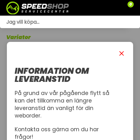
0
WEBSHOP
Variator
TRÄDGÅRD
SLÄPVAGNAR
INFORMATION OM
RESERVDELAR
LEVERANSTID
SNÖSKOTRAR
På grund av vår pågående flytt så
kan det tillkomma en längre
ATV
leveranstid än vanligt för din
weborder.
SPRÄNGSKISSER
Kontakta oss gärna om du har
VERKSTAD
frågor!