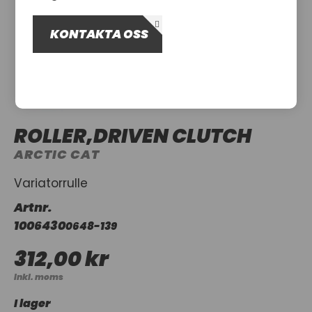
OM OSS
KONTAKTA OSS
UTHYRNING
ROLLER,DRIVEN CLUTCH
ARCTIC CAT
Variatorrulle
Artnr.
1006430
0648-139
312,00 kr
Inkl. moms
I lager