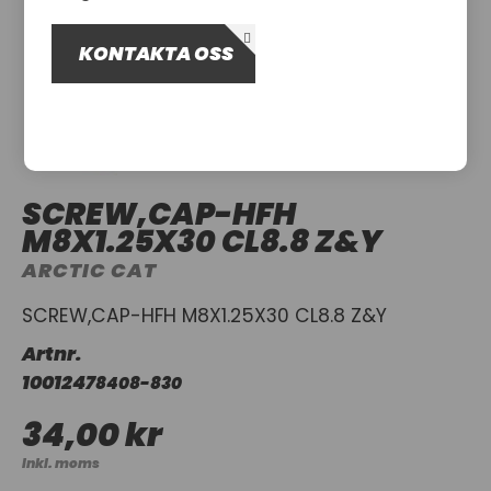
OM OSS
KONTAKTA OSS
UTHYRNING
SCREW,CAP-HFH
M8X1.25X30 CL8.8 Z&Y
ARCTIC CAT
SCREW,CAP-HFH M8X1.25X30 CL8.8 Z&Y
Artnr.
1001247
8408-830
34,00 kr
Inkl. moms