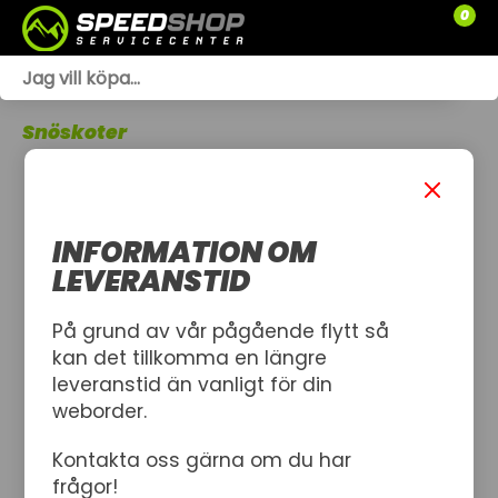
0
WEBSHOP
Snöskoter
TRÄDGÅRD
SLÄPVAGNAR
INFORMATION OM
RESERVDELAR
LEVERANSTID
SNÖSKOTRAR
På grund av vår pågående flytt så
kan det tillkomma en längre
ATV
leveranstid än vanligt för din
weborder.
SPRÄNGSKISSER
Kontakta oss gärna om du har
VERKSTAD
frågor!