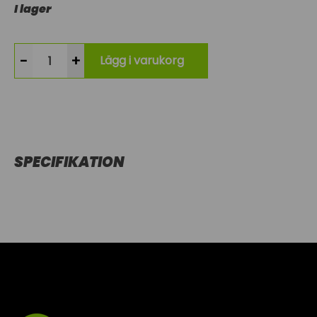
I lager
-
+
Lägg i varukorg
SPECIFIKATION