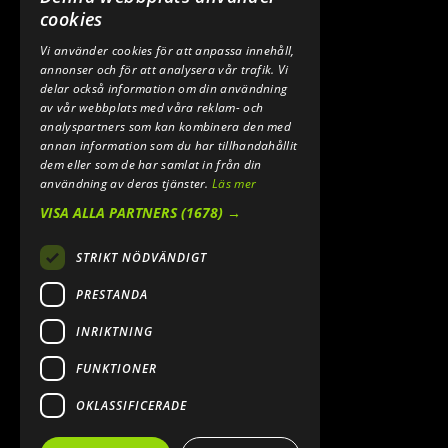
0640 200 50
cookies
Vi använder cookies för att anpassa innehåll,
E-POST:
annonser och för att analysera vår trafik. Vi
INFO@SPEEDSHOPEN.SE
delar också information om din användning
av vår webbplats med våra reklam- och
ÅNGRA MITT KÖP
analyspartners som kan kombinera den med
annan information som du har tillhandahållit
dem eller som de har samlat in från din
användning av deras tjänster.
Läs mer
VISA ALLA PARTNERS
(1678) →
STRIKT NÖDVÄNDIGT
PRESTANDA
INRIKTNING
2026. ALL RIGHTS RESERVED.
FUNKTIONER
POWERED BY EMPORI CMS
OKLASSIFICERADE