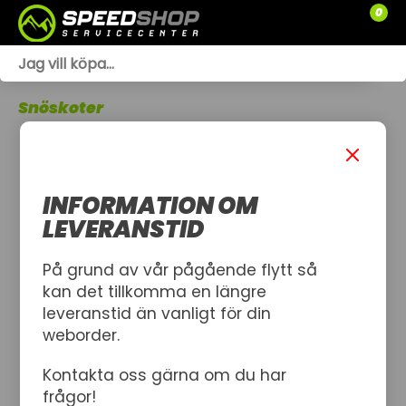
0
WEBSHOP
Snöskoter
TRÄDGÅRD
SLÄPVAGNAR
INFORMATION OM
RESERVDELAR
LEVERANSTID
SNÖSKOTRAR
På grund av vår pågående flytt så
kan det tillkomma en längre
ATV
leveranstid än vanligt för din
weborder.
SPRÄNGSKISSER
Kontakta oss gärna om du har
VERKSTAD
frågor!