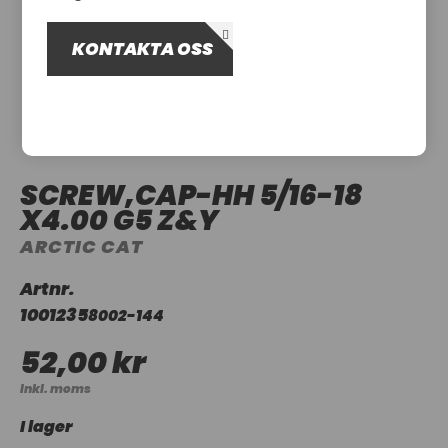
OM OSS
KONTAKTA OSS
UTHYRNING
SCREW,CAP-HH 5/16-18
X4.00 G5 Z&Y
ARCTIC CAT
Artnr.
1001235
8002-144
52,00 kr
Inkl. moms
I lager