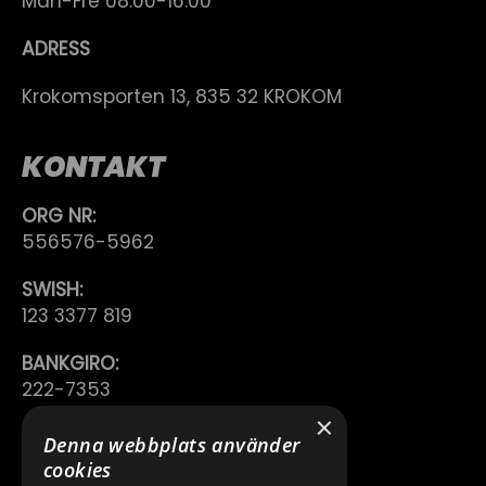
Mån-Fre 08.00-16.00
ADRESS
Krokomsporten 13, 835 32 KROKOM
KONTAKT
ORG NR:
556576-5962
SWISH:
123 3377 819
BANKGIRO:
222-7353
×
TELEFON:
Denna webbplats använder
0640 200 50
cookies