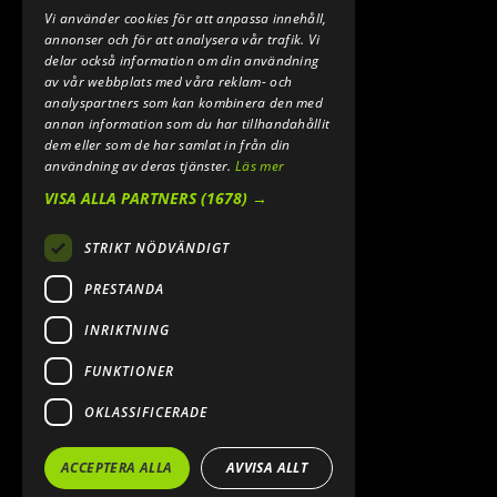
Vi använder cookies för att anpassa innehåll,
E-POST:
annonser och för att analysera vår trafik. Vi
INFO@SPEEDSHOPEN.SE
delar också information om din användning
av vår webbplats med våra reklam- och
ÅNGRA MITT KÖP
analyspartners som kan kombinera den med
annan information som du har tillhandahållit
dem eller som de har samlat in från din
användning av deras tjänster.
Läs mer
VISA ALLA PARTNERS
(1678) →
STRIKT NÖDVÄNDIGT
PRESTANDA
INRIKTNING
2026. ALL RIGHTS RESERVED.
FUNKTIONER
POWERED BY EMPORI CMS
OKLASSIFICERADE
ACCEPTERA ALLA
AVVISA ALLT