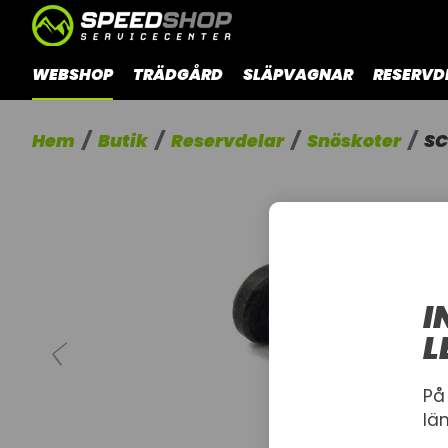
WEBSHOP
TRÄDGÅRD
SLÄPVAGNAR
RESERVD
Hem
Butik
Reservdelar
Snöskoter
SC
I
L
På
lä