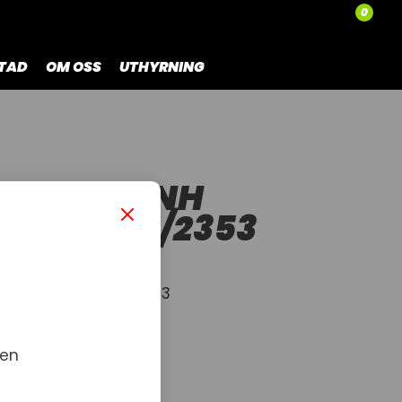
0
TAD
OM OSS
UTHYRNING
ACH-TSPNH
 CL8.8 W/2353
1.0X30 CL8.8 W/2353
 en