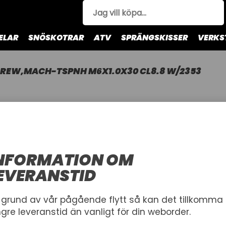
ELAR
SNÖSKOTRAR
ATV
SPRÄNGSKISSER
VERKS
REW,MACH-TSPNH M6X1.0X30 CL8.8 W/2353
SCREW,M
M6X1.0X30
ARCTIC CAT
NFORMATION OM
SCREW,MACH-TSPNH M6X
EVERANSTID
Artnr.
1001253
8468-631
 grund av vår pågående flytt så kan det tillkomma
ngre leveranstid än vanligt för din weborder.
88,00 kr