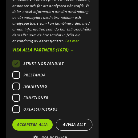
annonser och för att analysera vår trafik. Vi
delar också information om din användning
av vår webbplats med våra reklam- och
analyspartners som kan kombinera den med
annan information som du har tillhandahållit
dem eller som de har samlat in från din
användning av deras tjänster.
Läs mer
VISA ALLA PARTNERS
(1678) →
STRIKT NÖDVÄNDIGT
PRESTANDA
INRIKTNING
FUNKTIONER
OKLASSIFICERADE
ACCEPTERA ALLA
AVVISA ALLT
VISA DETALJER