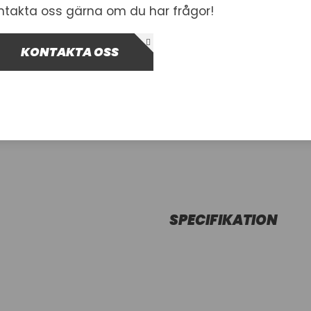
ntakta oss gärna om du har frågor!
Inkl. moms
I lager
KONTAKTA OSS
-
+
Lägg i var
SPECIFIKATION