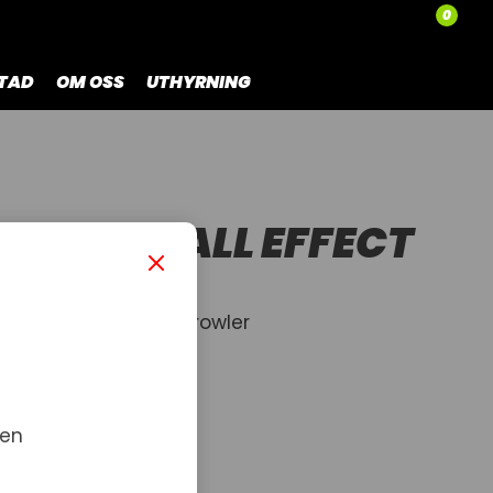
0
TAD
OM OSS
UTHYRNING
PEEDO-HALL EFFECT
r - 2005-2015 ATV Prowler
 en