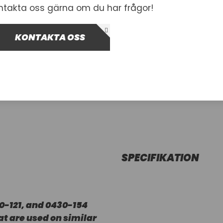
ntakta oss gärna om du har frågor!
I lager
KONTAKTA OSS
-
+
Lägg i var
SPECIFIKATION
30-121, and 0430-154
at are used on similar