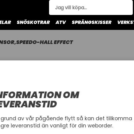
ELAR
SNÖSKOTRAR
ATV
SPRÄNGSKISSER
VERKS
NSOR,SPEEDO-HALL EFFECT
SENSOR,S
ARCTIC CAT
Arctic Cat Speed Senso
NFORMATION OM
Artnr.
EVERANSTID
1001737
0824-042
728,00 kr
 grund av vår pågående flytt så kan det tillkomma
ngre leveranstid än vanligt för din weborder.
Inkl. moms