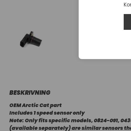
Ko
BESKRIVNING
OEM Arctic Cat part
Includes 1 speed sensor only
Note: Only fits specific models, 0824-091, 04
(available separately) are similar sensors th