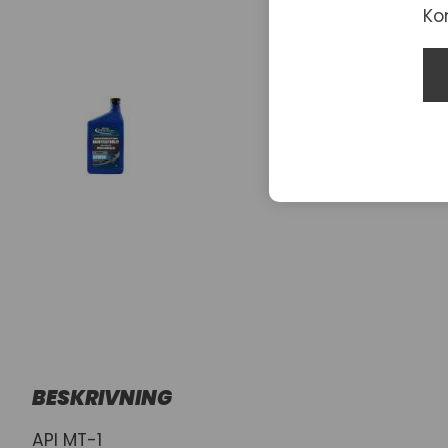
Ko
BESKRIVNING
API MT-1