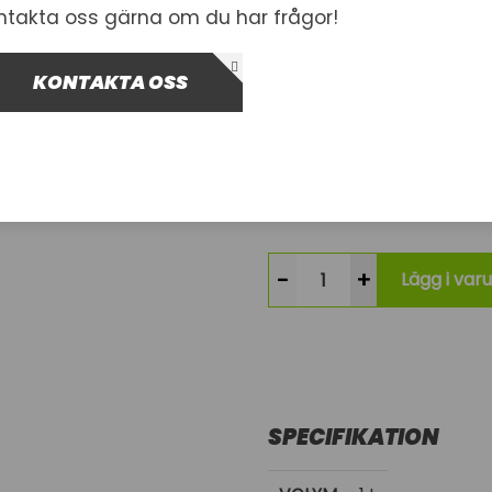
ntakta oss gärna om du har frågor!
Artnr.
1004704
136-27032
KONTAKTA OSS
234,00 kr
Inkl. moms
I lager
-
+
Lägg i var
SPECIFIKATION