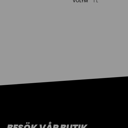
VOLYM
1 L
BESÖK VÅR BUTIK