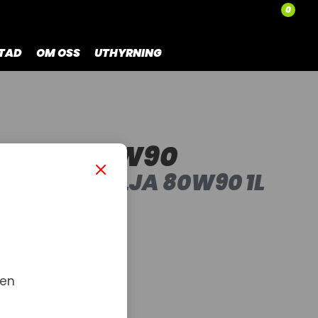
0
TAD
OM OSS
UTHYRNING
OLJA 80W90
VÄXELHUSOLJA 80W90 1L
 en