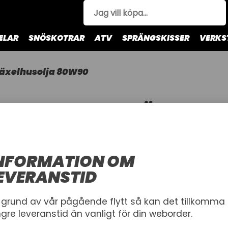
ELAR
SNÖSKOTRAR
ATV
SPRÄNGSKISSER
VERKS
äxelhusolja 80W90
VÄXELHUS
STAR BRITE 
STAR BRITE
NFORMATION OM
För utombordare
EVERANSTID
VOLYM
 grund av vår pågående flytt så kan det tillkomma
ngre leveranstid än vanligt för din weborder.
1 L