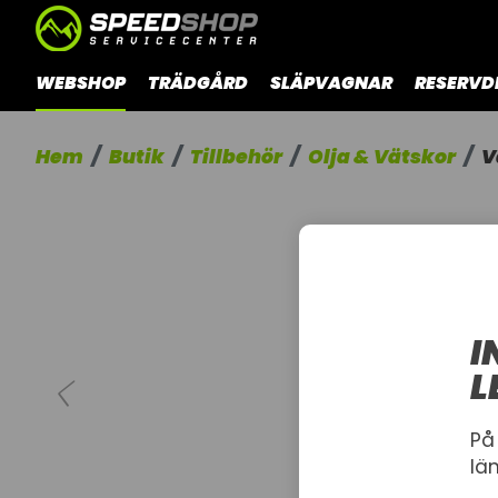
WEBSHOP
TRÄDGÅRD
SLÄPVAGNAR
RESERVD
Hem
Butik
Tillbehör
Olja & Vätskor
V
I
L
På
lä