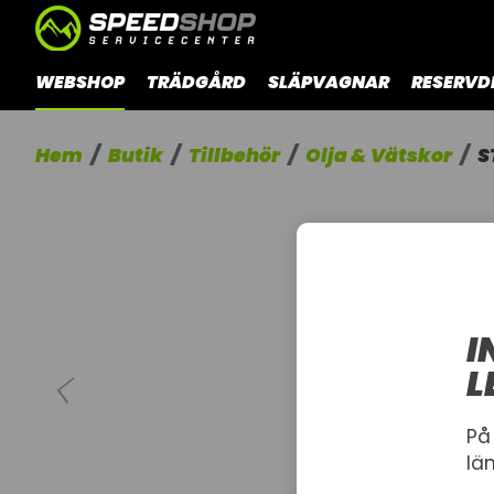
WEBSHOP
TRÄDGÅRD
SLÄPVAGNAR
RESERVD
Hem
Butik
Tillbehör
Olja & Vätskor
S
I
L
På
lä