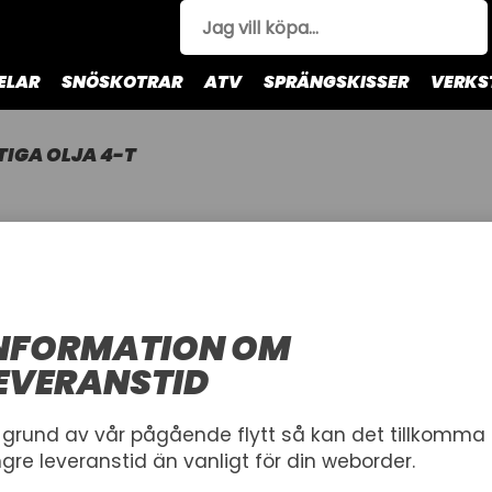
ELAR
SNÖSKOTRAR
ATV
SPRÄNGSKISSER
VERKS
TIGA OLJA 4-T
STIGA OLJ
STIGA
SAE 10W-30
NFORMATION OM
EVERANSTID
VOLYM
0,6 L
1,4 L
 grund av vår pågående flytt så kan det tillkomma
ngre leveranstid än vanligt för din weborder.