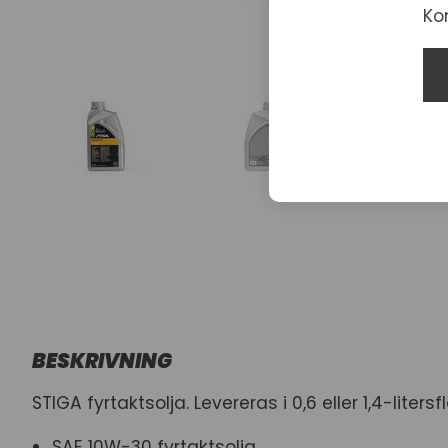
Ko
BESKRIVNING
STIGA fyrtaktsolja. Levereras i 0,6 eller 1,4-litersf
SAE 10W-30 fyrtaktsolja