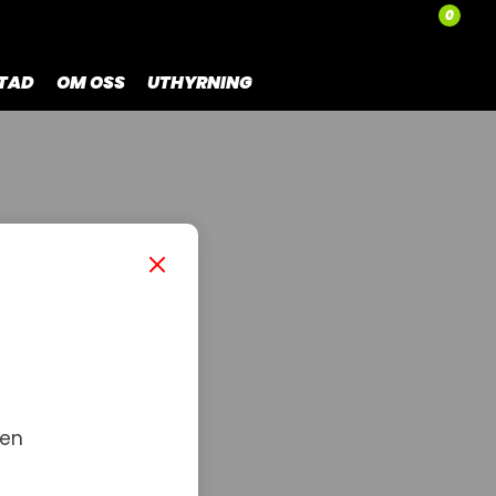
0
TAD
OM OSS
UTHYRNING
A 4-T
 en