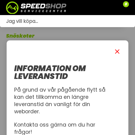
0
WEBSHOP
Snöskoter
TRÄDGÅRD
SLÄPVAGNAR
INFORMATION OM
RESERVDELAR
LEVERANSTID
SNÖSKOTRAR
På grund av vår pågående flytt så
kan det tillkomma en längre
ATV
leveranstid än vanligt för din
weborder.
SPRÄNGSKISSER
Kontakta oss gärna om du har
VERKSTAD
frågor!