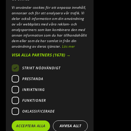
Vi använder cookies för att anpassa innehåll,
E-POST:
annonser och för att analysera vår trafik. Vi
INFO@SPEEDSHOPEN.SE
delar också information om din användning
av vår webbplats med våra reklam- och
ÅNGRA MITT KÖP
analyspartners som kan kombinera den med
annan information som du har tillhandahållit
dem eller som de har samlat in från din
användning av deras tjänster.
Läs mer
VISA ALLA PARTNERS
(1678) →
STRIKT NÖDVÄNDIGT
PRESTANDA
INRIKTNING
2026. ALL RIGHTS RESERVED.
FUNKTIONER
POWERED BY EMPORI CMS
OKLASSIFICERADE
ACCEPTERA ALLA
AVVISA ALLT