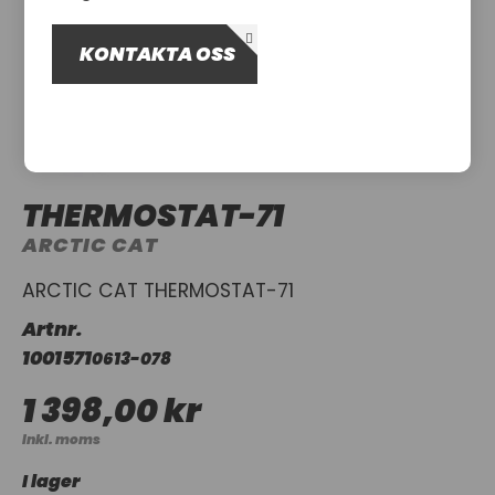
OM OSS
KONTAKTA OSS
UTHYRNING
THERMOSTAT-71
ARCTIC CAT
ARCTIC CAT THERMOSTAT-71
Artnr.
1001571
0613-078
1 398,00 kr
Inkl. moms
I lager