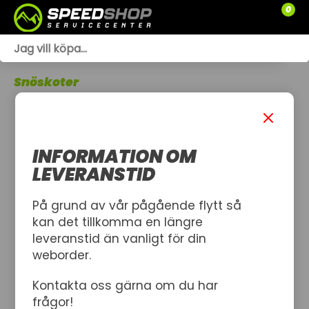
0
WEBSHOP
Snöskoter
TRÄDGÅRD
SLÄPVAGNAR
INFORMATION OM
RESERVDELAR
LEVERANSTID
SNÖSKOTRAR
På grund av vår pågående flytt så
kan det tillkomma en längre
ATV
leveranstid än vanligt för din
weborder.
SPRÄNGSKISSER
Kontakta oss gärna om du har
VERKSTAD
frågor!