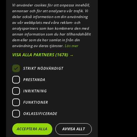
Vi använder cookies för att anpassa innehåll,
E-POST:
annonser och för att analysera vår trafik. Vi
INFO@SPEEDSHOPEN.SE
delar också information om din användning
av vår webbplats med våra reklam- och
ÅNGRA MITT KÖP
analyspartners som kan kombinera den med
annan information som du har tillhandahållit
dem eller som de har samlat in från din
användning av deras tjänster.
Läs mer
VISA ALLA PARTNERS
(1678) →
STRIKT NÖDVÄNDIGT
PRESTANDA
INRIKTNING
2026. ALL RIGHTS RESERVED.
FUNKTIONER
POWERED BY EMPORI CMS
OKLASSIFICERADE
ACCEPTERA ALLA
AVVISA ALLT