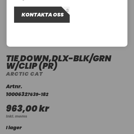
OM OSS
KONTAKTA OSS
UTHYRNING
TIE DOWN,DLX-BLK/GRN
W/CLIP (PR)
ARCTIC CAT
Artnr.
1000632
7639-182
963,00 kr
Inkl. moms
I lager