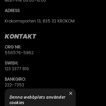
Mån-Fre 08.00-16.00
ADRESS
Krokomsporten 13, 835 32 KROKOM
KONTAKT
ORG NR:
556576-5962
SWISH:
123 3377 819
BANKGIRO:
222-7353
×
TELEFON:
Denna webbplats använder
0640 200 50
cookies