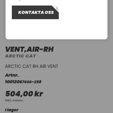
OM OSS
KONTAKTA OSS
UTHYRNING
VENT,AIR-RH
ARCTIC CAT
ARCTIC CAT RH AIR VENT
Artnr.
1001206
7606-258
504,00 kr
Inkl. moms
I lager