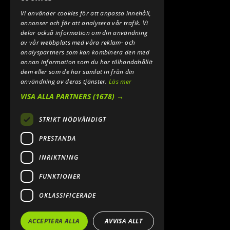
Vi använder cookies för att anpassa innehåll,
E-POST:
annonser och för att analysera vår trafik. Vi
INFO@SPEEDSHOPEN.SE
delar också information om din användning
av vår webbplats med våra reklam- och
ÅNGRA MITT KÖP
analyspartners som kan kombinera den med
annan information som du har tillhandahållit
dem eller som de har samlat in från din
användning av deras tjänster.
Läs mer
VISA ALLA PARTNERS
(1678) →
STRIKT NÖDVÄNDIGT
PRESTANDA
INRIKTNING
2026. ALL RIGHTS RESERVED.
FUNKTIONER
POWERED BY EMPORI CMS
OKLASSIFICERADE
ACCEPTERA ALLA
AVVISA ALLT