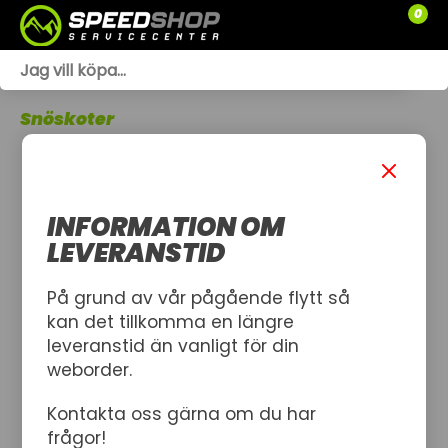
0
WEBSHOP
Snöskoter
TRÄDGÅRD
SLÄPVAGNAR
INFORMATION OM
RESERVDELAR
LEVERANSTID
SNÖSKOTRAR
På grund av vår pågående flytt så
kan det tillkomma en längre
ATV
leveranstid än vanligt för din
weborder.
SPRÄNGSKISSER
Kontakta oss gärna om du har
VERKSTAD
frågor!