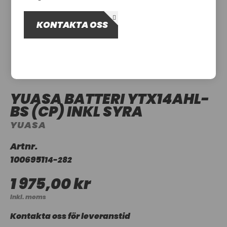
OM OSS
KONTAKTA OSS
UTHYRNING
YUASA BATTERI YTX14AHL-
BS (CP) INKL SYRA
YUASA
Artnr.
1006951
14-282
1 975,00 kr
Inkl. moms
Kontakta oss för leveranstid