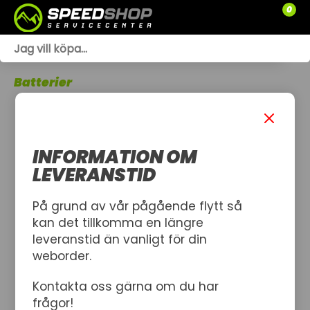
0
WEBSHOP
Batterier
TRÄDGÅRD
SLÄPVAGNAR
INFORMATION OM
RESERVDELAR
LEVERANSTID
SNÖSKOTRAR
På grund av vår pågående flytt så
kan det tillkomma en längre
ATV
leveranstid än vanligt för din
weborder.
SPRÄNGSKISSER
Kontakta oss gärna om du har
VERKSTAD
frågor!