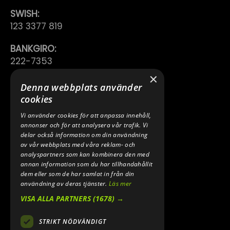
SWISH:
123 3377 819
BANKGIRO:
222-7353
×
TELEFON:
Denna webbplats använder
0640 200 50
cookies
Vi använder cookies för att anpassa innehåll,
E-POST:
annonser och för att analysera vår trafik. Vi
INFO@SPEEDSHOPEN.SE
delar också information om din användning
av vår webbplats med våra reklam- och
ÅNGRA MITT KÖP
analyspartners som kan kombinera den med
annan information som du har tillhandahållit
dem eller som de har samlat in från din
användning av deras tjänster.
Läs mer
VISA ALLA PARTNERS
(1678) →
STRIKT NÖDVÄNDIGT