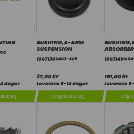
NTING
BUSHING,A-ARM
BUSHING,
SUSPENSION
ABSORBER
174
1007130
1007141
0403-409
0604
37,00 kr
151,00 kr
14 dagar
Leverans 5-14 dagar
Leverans 5-
varukorg
Lägg i varukorg
Lägg i