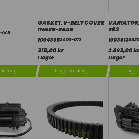
GASKET,V-BELT COVER
VARIATOR
INNER-REAR
683
-008
1004895
1003513
3403-072
082
318,00 kr
2 463,00 k
I lager
I lager
varukorg
Lägg i varukorg
Lägg i