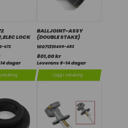
72
BALLJOINT-ASSY
,ELEC LOCK
(DOUBLE STAKE)
1007131
2-672
0405-483
801,00 kr
14 dagar
Leverans 5-14 dagar
 varukorg
Lägg i varukorg