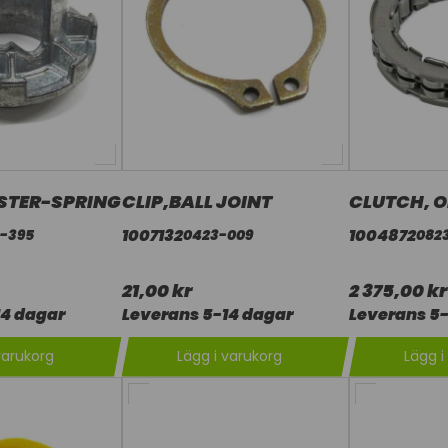
STER-SPRING
CLIP,BALL JOINT
CLUTCH, 
1007132
1004872
-395
0423-009
082
21,00 kr
2 375,00 kr
14 dagar
Leverans 5-14 dagar
Leverans 5-
varukorg
Lägg i varukorg
Lägg i