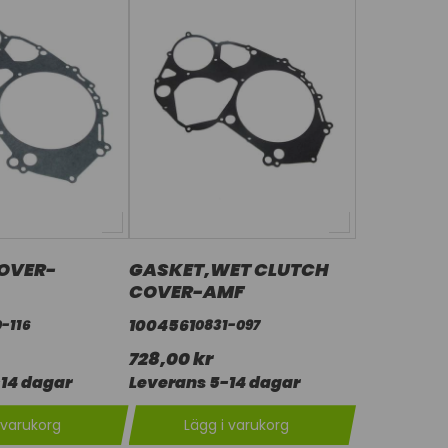
OVER-
GASKET,WET CLUTCH
COVER-AMF
1004561
-116
0831-097
728,00 kr
14 dagar
Leverans 5-14 dagar
 varukorg
Lägg i varukorg