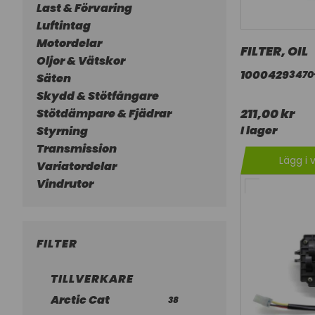
Last & Förvaring
Luftintag
Motordelar
FILTER, OIL
Oljor & Vätskor
1000429
3470
Säten
Skydd & Stötfångare
211,00 kr
Stötdämpare & Fjädrar
I lager
Styrning
Transmission
Lägg i 
Variatordelar
Vindrutor
FILTER
TILLVERKARE
Arctic Cat
38