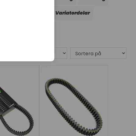
g
Transmission
Variatordelar
1 produkt