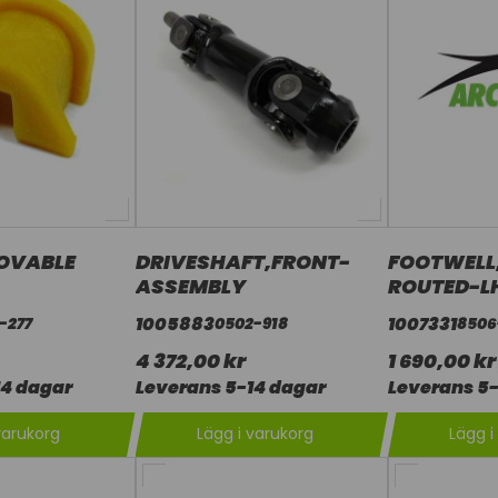
OVABLE
DRIVESHAFT,FRONT-
FOOTWELL
ASSEMBLY
ROUTED-L
1005883
1007331
-277
0502-918
8506
4 372,00 kr
1 690,00 kr
14 dagar
Leverans 5-14 dagar
Leverans 5-
varukorg
Lägg i varukorg
Lägg i