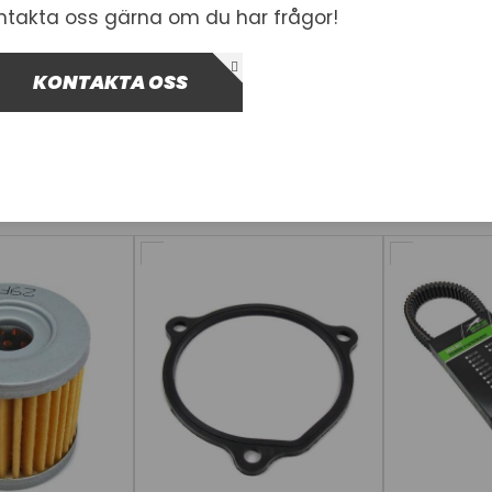
ntakta oss gärna om du har frågor!
d & Stötfångare
Stötdämpare & Fjädrar
Styrnin
KONTAKTA OSS
4