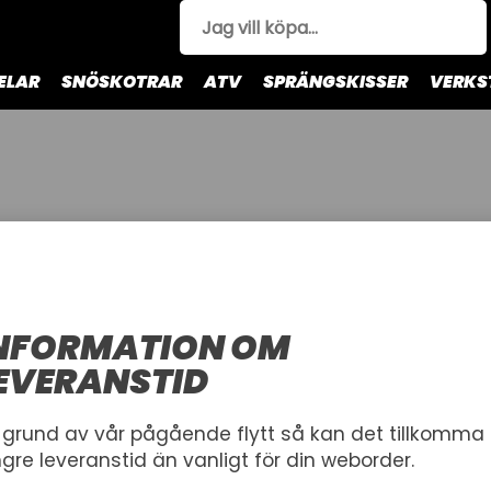
ELAR
SNÖSKOTRAR
ATV
SPRÄNGSKISSER
VERKS
 av
sprängskisser här
NFORMATION OM
EVERANSTID
 grund av vår pågående flytt så kan det tillkomma
ngre leveranstid än vanligt för din weborder.
Bukskydd
Däck
Draganordning
Elektronik