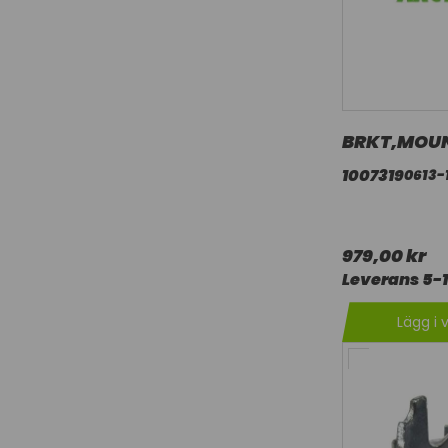
BRKT,MOU
1007319
0613-
979,00 kr
Leverans 5-
Lägg i 