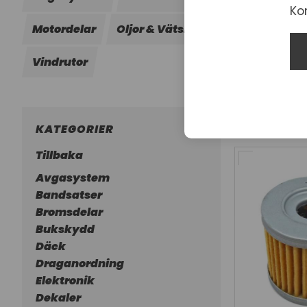
Ko
Motordelar
Oljor & Vätskor
Säten
Skyd
Vindrutor
KATEGORIER
Tillbaka
Avgasystem
Bandsatser
Bromsdelar
Bukskydd
Däck
Draganordning
Elektronik
Dekaler