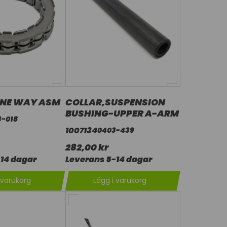
ONE WAY ASM
COLLAR,SUSPENSION
BUSHING-UPPER A-ARM
3-018
1007134
0403-439
282,00 kr
14 dagar
Leverans 5-14 dagar
 varukorg
Lägg i varukorg