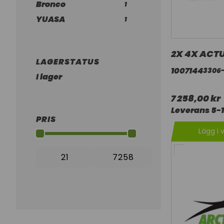
Bronco
1
YUASA
1
2X 4X ACT
LAGERSTATUS
1007144
3306
I lager
7 258,00 kr
Leverans 5-
PRIS
Lägg i 