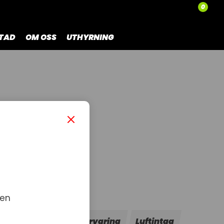
0
TAD
OM OSS
UTHYRNING
 en
Dekaler
Last & Förvaring
Luftintag