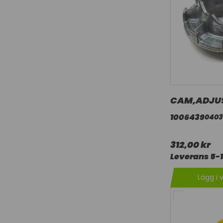
CAM,ADJU
1006439
0403
312,00 kr
Leverans 5-
Lägg i 