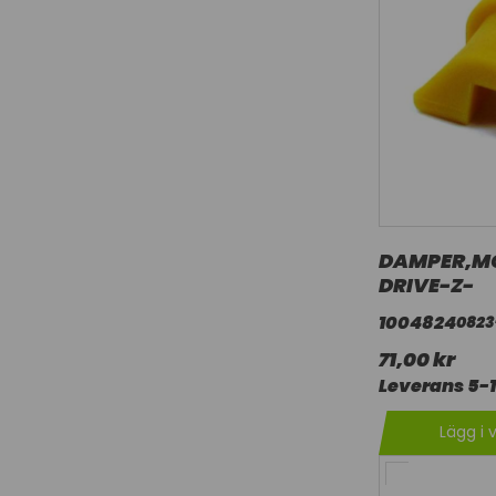
DAMPER,M
DRIVE-Z-
1004824
0823
71,00 kr
Leverans 5-
Lägg i 