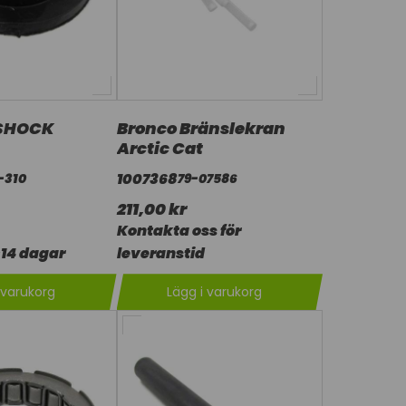
SHOCK
Bronco Bränslekran
Arctic Cat
1007368
-310
79-07586
211,00 kr
Kontakta oss för
14 dagar
leveranstid
 varukorg
Lägg i varukorg