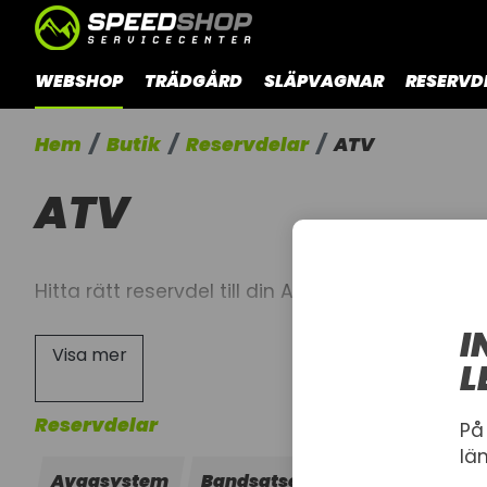
WEBSHOP
TRÄDGÅRD
SLÄPVAGNAR
RESERVD
Hem
Butik
Reservdelar
ATV
ATV
Hitta rätt reservdel till din Arctic Cat med hjälp
I
Visa mer
L
Reservdelar
På
lä
Avgasystem
Bandsatser
Bromsdelar