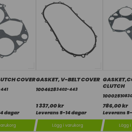
LUTCH COVER
GASKET, V-BELT COVER
GASKET,C
CLUTCH
1004628
-441
3402-443
1000251
0830
1 337,00 kr
786,00 kr
14 dagar
Leverans 5-14 dagar
Leverans 5-
varukorg
Lägg i varukorg
Lägg i