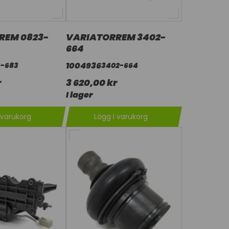
REM 0823-
VARIATORREM 3402-
664
1004936
3-683
3402-664
r
3 620,00 kr
I lager
 varukorg
Lägg i varukorg