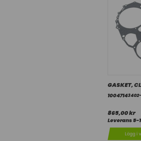
GASKET, C
1004714
3402
865,00 kr
Leverans 5-
Lägg i 