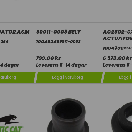
UATOR ASM
59011-0003 BELT
AC2502-6
ACTUATOR
1004934
-264
59011-0003
1004300
250
799,00 kr
6 573,00 kr
14 dagar
Leverans 5-14 dagar
Leverans 5-
varukorg
Lägg i varukorg
Lägg i