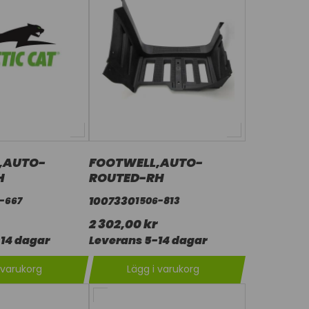
,AUTO-
FOOTWELL,AUTO-
H
ROUTED-RH
1007330
-667
1506-813
2 302,00 kr
14 dagar
Leverans 5-14 dagar
 varukorg
Lägg i varukorg