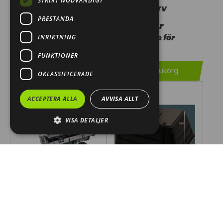
STRIKT NÖDVÄNDIGT
1007548
OM-TV
PRESTANDA
25 000,00 kr
6 573,00 kr
Kontakta oss för
INRIKTNING
Leverans 5-14 dagar
leveranstid
FUNKTIONER
Lägg i varukorg
Lägg i varukorg
OKLASSIFICERADE
ACCEPTERA ALLA
AVVISA ALLT
VISA DETALJER
O-MEK Timmervagn
Skoterbox Yamaha