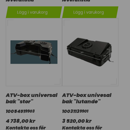
Lägg i varukorg
Lägg i varukorg
ATV-box universal
ATV-box univesal
bak "stor"
bak "lutande"
1005491
1003113
9903
9901
4 738,00 kr
3 520,00 kr
Kontakta oss för
Kontakta oss för