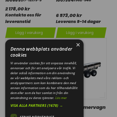
1006851
1007384
77-12179-3
1502-940
2 178,00 kr
Kontakta oss för
6 573,00 kr
leveranstid
Leverans 5-14 dagar
Lägg i varukorg
Lägg i varukorg
×
Denna webbplats använder
cookies
Vi använder cookies för att anpassa innehåll,
annonser och för att analysera vår trafik. Vi
delar också information om din användning
av vår webbplats med våra reklam- och
analyspartners som kan kombinera den med
annan information som du har tillhandahållit
dem eller som de har samlat in från din
användning av deras tjänster.
Läs mer
VISA ALLA PARTNERS
(1678) →
KIT,HALFSHAFT
O-MEK Timmervagn
Standard
1007383
1502-939