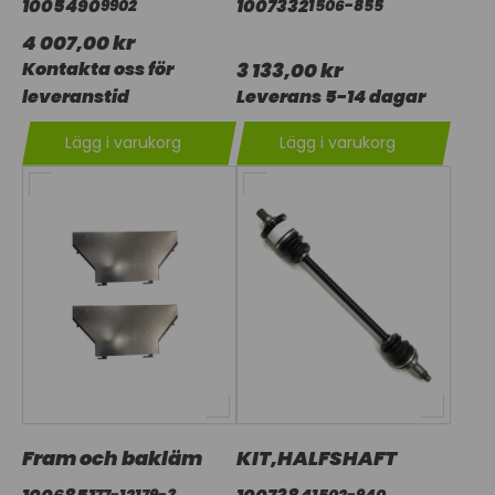
1005490
1007332
9902
1506-855
4 007,00 kr
Kontakta oss för
3 133,00 kr
leveranstid
Leverans 5-14 dagar
Lägg i varukorg
Lägg i varukorg
Fram och bakläm
KIT,HALFSHAFT