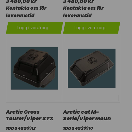
3 480,00 kr
3 480,00 kr
Kontakta oss för
Kontakta oss för
leveranstid
leveranstid
Lägg i varukorg
Lägg i varukorg
Arctic Cross
Arctic cat M-
Tourer/Viper XTX
Serie/Viper Moun
1005495
1005493
9912
9910