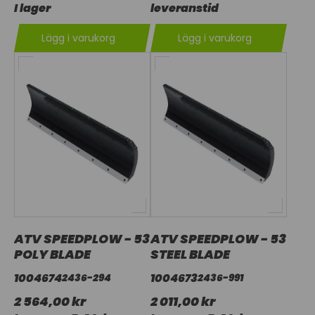
I lager
leveranstid
Lägg i varukorg
Lägg i varukorg
ATV SPEEDPLOW - 53
ATV SPEEDPLOW - 53
POLY BLADE
STEEL BLADE
1004674
1004673
2436-294
2436-991
2 564,00 kr
2 011,00 kr