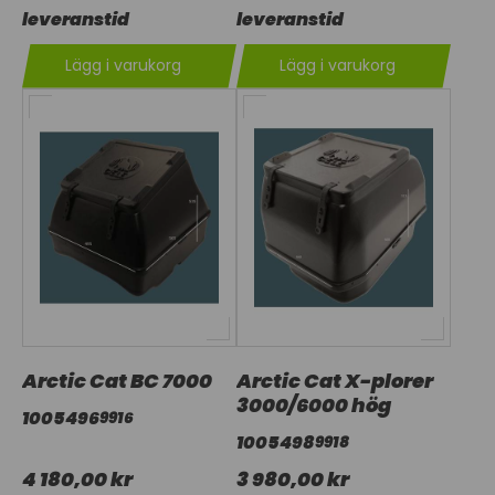
leveranstid
leveranstid
Lägg i varukorg
Lägg i varukorg
Arctic Cat BC 7000
Arctic Cat X-plorer
3000/6000 hög
1005496
9916
1005498
9918
4 180,00 kr
3 980,00 kr