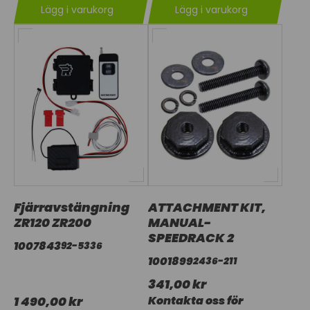
Lägg i varukorg
Lägg i varukorg
Fjärravstängning
ATTACHMENT KIT,
ZR120 ZR200
MANUAL-
SPEEDRACK 2
1007843
92-5336
1001899
2436-211
341,00 kr
1 490,00 kr
Kontakta oss för