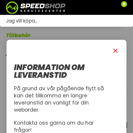
0
WEBSHOP
Tillbehör
TRÄDGÅRD
ATV
SLÄPVAGNAR
INFORMATION OM
RESERVDELAR
LEVERANSTID
KATEGORIER
SNÖSKOTRAR
På grund av vår pågående flytt så
kan det tillkomma en längre
ATV
leveranstid än vanligt för din
FILTER
weborder.
SPRÄNGSKISSER
Kontakta oss gärna om du har
26 produkt
VERKSTAD
frågor!