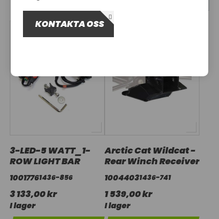
OM OSS
KONTAKTA OSS
UTHYRNING
3-LED-5 WATT_1-
Arctic Cat Wildcat -
ROW LIGHT BAR
Rear Winch Receiver
1001776
1004403
1436-856
1436-741
3 133,00 kr
1 539,00 kr
I lager
I lager