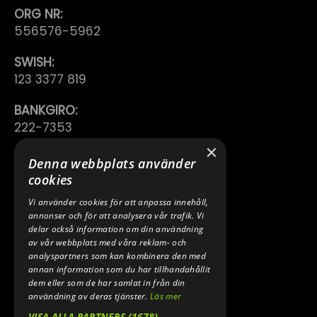
ORG NR:
556576-5962
SWISH:
123 3377 819
BANKGIRO:
222-7353
×
TELEFON:
Denna webbplats använder
0640 200 50
cookies
Vi använder cookies för att anpassa innehåll,
E-POST:
annonser och för att analysera vår trafik. Vi
INFO@SPEEDSHOPEN.SE
delar också information om din användning
av vår webbplats med våra reklam- och
ÅNGRA MITT KÖP
analyspartners som kan kombinera den med
annan information som du har tillhandahållit
dem eller som de har samlat in från din
användning av deras tjänster.
Läs mer
VISA ALLA PARTNERS
(1678) →