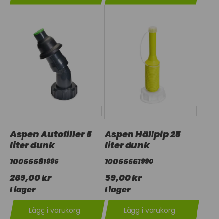
Aspen Autofiller 5
Aspen Hällpip 25
liter dunk
liter dunk
1006668
1006666
1996
1990
269,00 kr
59,00 kr
I lager
I lager
Lägg i varukorg
Lägg i varukorg