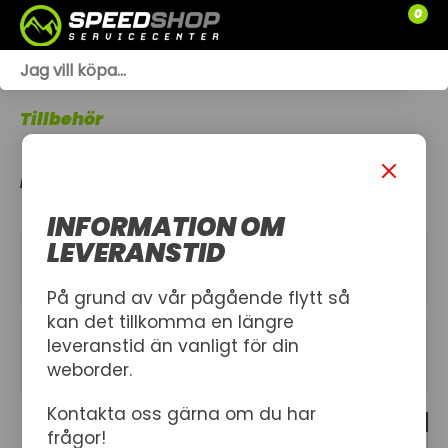
0
WEBSHOP
Tillbehör
TRÄDGÅRD
BRÄNSLE & BRÄNSLETILLBEHÖR
SLÄPVAGNAR
INFORMATION OM
RESERVDELAR
LEVERANSTID
KATEGORIER
SNÖSKOTRAR
På grund av vår pågående flytt så
kan det tillkomma en längre
ATV
leveranstid än vanligt för din
FILTER
weborder.
SPRÄNGSKISSER
Kontakta oss gärna om du har
11 produkt
VERKSTAD
frågor!