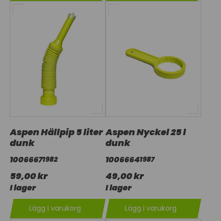
Aspen Hällpip 5 liter
Aspen Nyckel 25 l
dunk
dunk
1006667
1006664
1982
1987
59,00 kr
49,00 kr
I lager
I lager
Lägg i varukorg
Lägg i varukorg