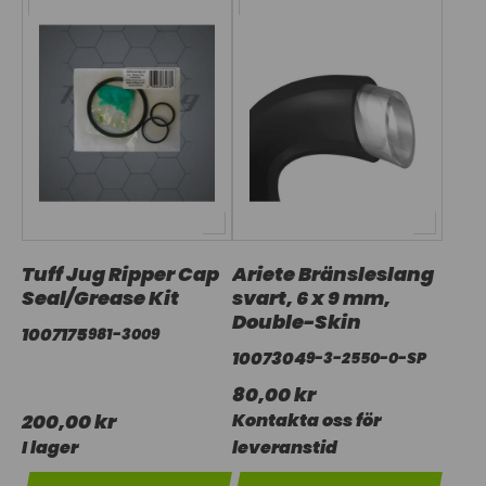
Tuff Jug Ripper Cap
Ariete Bränsleslang
Seal/Grease Kit
svart, 6 x 9 mm,
Double-Skin
1007175
981-3009
1007304
9-3-2550-0-SP
80,00 kr
200,00 kr
Kontakta oss för
I lager
leveranstid