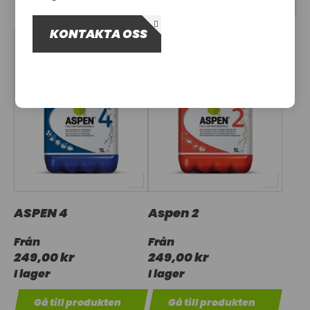
OM OSS
KONTAKTA OSS
UTHYRNING
ASPEN 4
Aspen 2
Från
Från
249,00 kr
249,00 kr
I lager
I lager
Gå till produkten
Gå till produkten