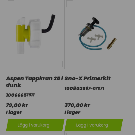
Aspen Tappkran 25 l
Sno-X Primerkit
dunk
1008025
87-07071
1006665
1911
79,00 kr
370,00 kr
I lager
I lager
Lägg i varukorg
Lägg i varukorg