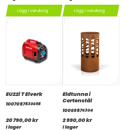
Lägg i varukorg
Lägg i varukorg
EU22i T Elverk
Eldtunna i
Cortenstål
1007057
830698
1006957
6304
20 790,00 kr
2 990,00 kr
I lager
I lager