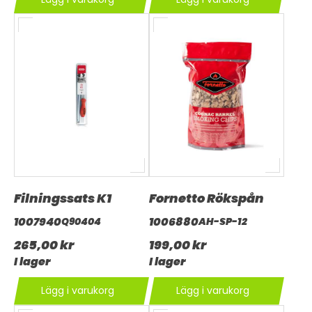
Filningssats K1
Fornetto Rökspån
1007940
1006880
Q90404
AH-SP-12
265,00 kr
199,00 kr
I lager
I lager
Lägg i varukorg
Lägg i varukorg