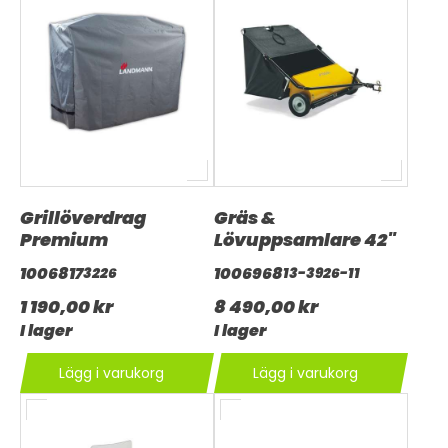
Grillöverdrag
Gräs &
Premium
Lövuppsamlare 42"
1006817
1006968
3226
13-3926-11
1 190,00 kr
8 490,00 kr
I lager
I lager
Lägg i varukorg
Lägg i varukorg