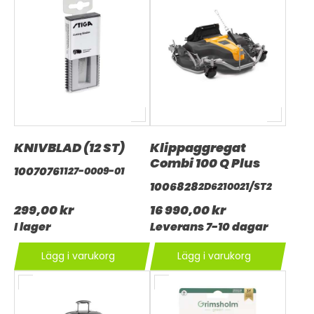
KNIVBLAD (12 ST)
Klippaggregat
Combi 100 Q Plus
1007076
1127-0009-01
1006828
2D6210021/ST2
299,00 kr
16 990,00 kr
I lager
Leverans 7-10 dagar
Lägg i varukorg
Lägg i varukorg