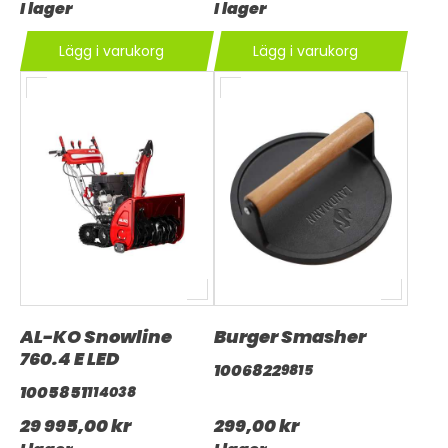
I lager
I lager
Lägg i varukorg
Lägg i varukorg
AL-KO Snowline
Burger Smasher
760.4 E LED
1006822
9815
1005851
114038
29 995,00 kr
299,00 kr