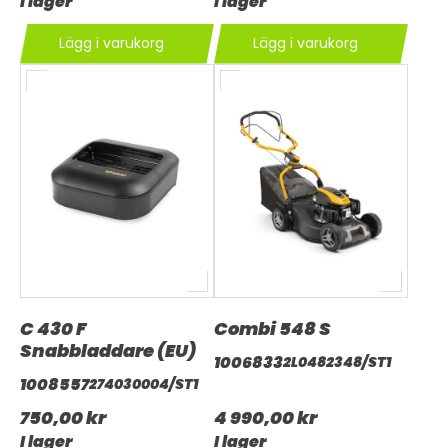
I lager
I lager
Lägg i varukorg
Lägg i varukorg
C 430 F
Combi 548 S
Snabbladdare (EU)
1006833
2L0482348/ST1
1008557
274030004/ST1
750,00 kr
4 990,00 kr
I lager
I lager