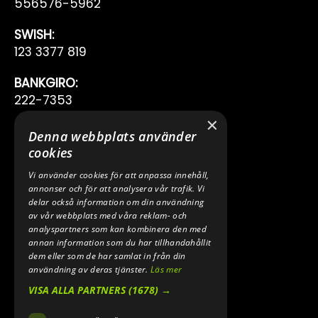
556576-5962
SWISH:
123 3377 819
BANKGIRO:
222-7353
×
TELEFON:
Denna webbplats använder
0640 200 50
cookies
Vi använder cookies för att anpassa innehåll,
E-POST:
annonser och för att analysera vår trafik. Vi
INFO@SPEEDSHOPEN.SE
delar också information om din användning
av vår webbplats med våra reklam- och
ÅNGRA MITT KÖP
analyspartners som kan kombinera den med
annan information som du har tillhandahållit
dem eller som de har samlat in från din
användning av deras tjänster.
Läs mer
VISA ALLA PARTNERS
(1678) →