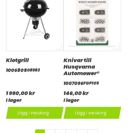
Klotgrill
Knivar till
Husqvarna
1006805
08983
Automower®
1007096
FGP105
1 990,00 kr
146,00 kr
I lager
I lager
Lägg i varukorg
Lägg i varukorg