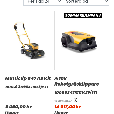
OM OSS
SOMMARKAMPANJ
UTHYRNING
Multiclip 547 AE Kit
A 10v
Robotgräsklippare
1006831
298471058/ST1
1008534
2R7111028/ST1
i
16 490,00 kr
5 490,00 kr
14 017,00 kr
I lager
I lager