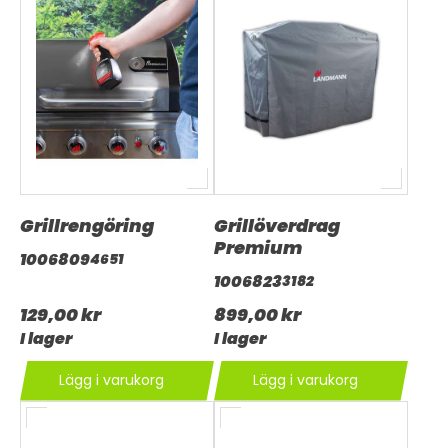
Grillrengöring
Grillöverdrag
Premium
1006809
4651
1006823
3182
129,00 kr
899,00 kr
I lager
I lager
Lägg i varukorg
Lägg i varukorg