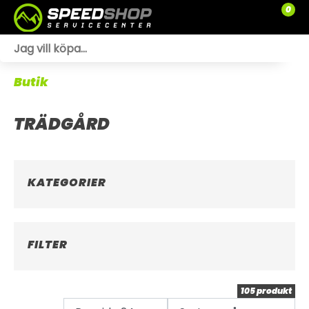
0
WEBSHOP
Butik
TRÄDGÅRD
TRÄDGÅRD
SLÄPVAGNAR
RESERVDELAR
KATEGORIER
SNÖSKOTRAR
ATV
FILTER
SPRÄNGSKISSER
105 produkt
VERKSTAD