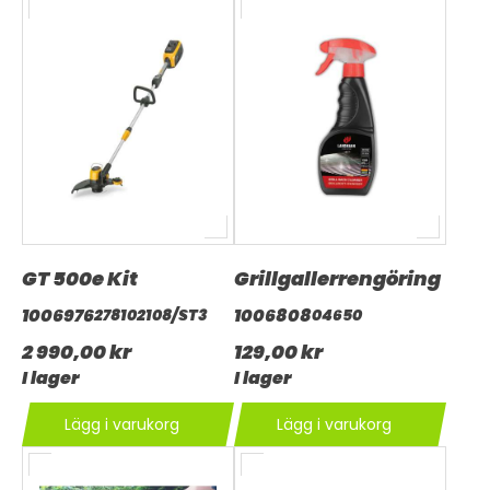
GT 500e Kit
Grillgallerrengöring
1006976
1006808
278102108/ST3
04650
2 990,00 kr
129,00 kr
I lager
I lager
Lägg i varukorg
Lägg i varukorg