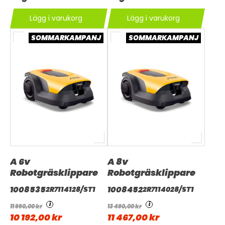
Lägg i varukorg
Lägg i varukorg
SOMMARKAMPANJ
SOMMARKAMPANJ
A 6v
A 8v
Robotgräsklippare
Robotgräsklippare
1008535
1008452
2R7114128/ST1
2R7114028/ST1
i
i
11 990,00 kr
13 490,00 kr
10 192,00 kr
11 467,00 kr