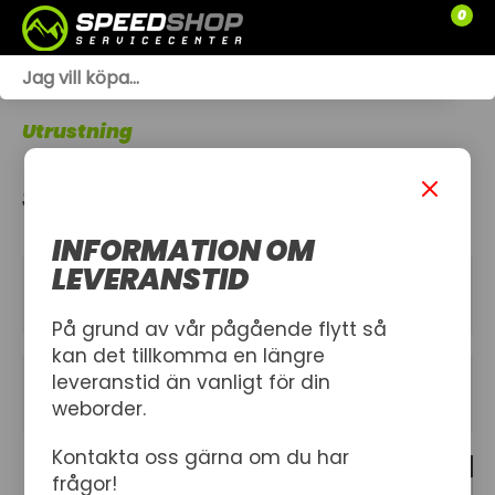
0
WEBSHOP
Utrustning
TRÄDGÅRD
SKOR
SLÄPVAGNAR
INFORMATION OM
RESERVDELAR
LEVERANSTID
KATEGORIER
SNÖSKOTRAR
På grund av vår pågående flytt så
kan det tillkomma en längre
ATV
leveranstid än vanligt för din
FILTER
weborder.
SPRÄNGSKISSER
Kontakta oss gärna om du har
7 produkt
VERKSTAD
frågor!