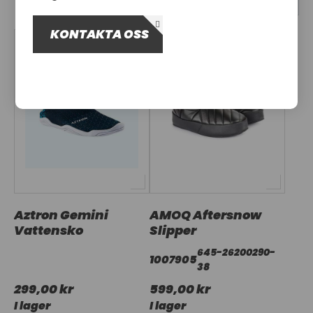
OM OSS
KONTAKTA OSS
UTHYRNING
Aztron Gemini
AMOQ Aftersnow
Vattensko
Slipper
645-26200290-
1007905
38
299,00 kr
599,00 kr
I lager
I lager