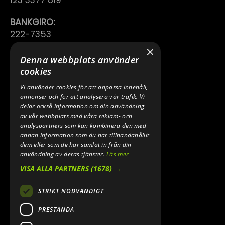
123 3377 819
BANKGIRO:
222-7353
×
TELEFON:
Denna webbplats använder
0640 200 50
cookies
Vi använder cookies för att anpassa innehåll,
E-POST:
annonser och för att analysera vår trafik. Vi
INFO@SPEEDSHOPEN.SE
delar också information om din användning
av vår webbplats med våra reklam- och
ÅNGRA MITT KÖP
analyspartners som kan kombinera den med
annan information som du har tillhandahållit
dem eller som de har samlat in från din
användning av deras tjänster.
Läs mer
VISA ALLA PARTNERS
(1678) →
STRIKT NÖDVÄNDIGT
PRESTANDA