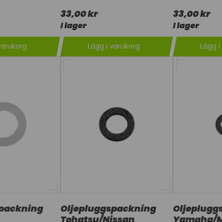
33,00 kr
33,00 kr
I lager
I lager
varukorg
Lägg i varukorg
Lägg i
spackning
Oljepluggspackning
Oljeplugg
Tohatsu/Nissan
Yamaha/M