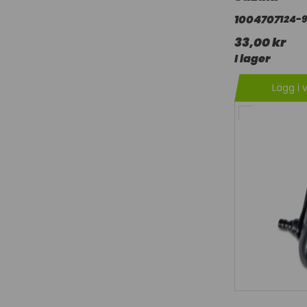
1004707
124-
33,00 kr
I lager
Lägg i 