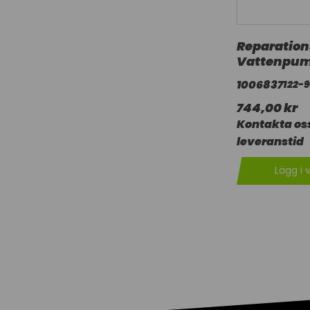
Reparation
Vattenpu
1006837
122-
744,00 kr
Kontakta oss
leveranstid
Lägg i 