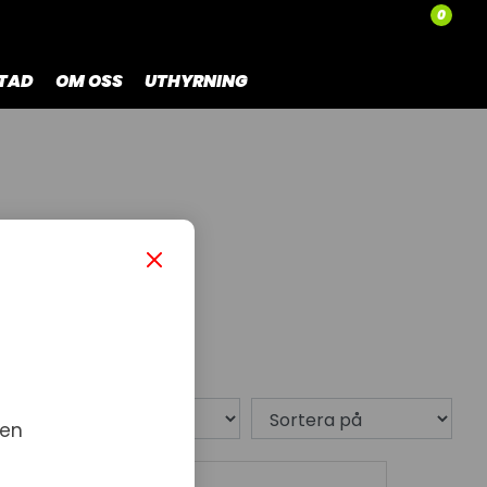
0
TAD
OM OSS
UTHYRNING
8 produkt
 en