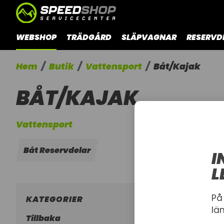
WEBSHOP
TRÄDGÅRD
SLÄPVAGNAR
RESERVD
Hem
Butik
Vattensport
Båt/Kajak
BÅT/KAJAK
Vattensport
Båt Reservdelar
I
L
På
KATEGORIER
lä
Tillbaka