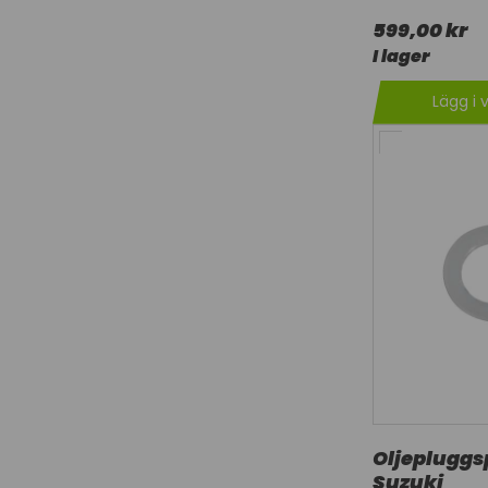
599,00 kr
I lager
Lägg i 
Oljeplugg
Suzuki