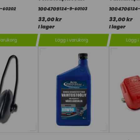
1004709
1004706
9-60202
124-9-60103
124
33,00 kr
33,00 kr
I lager
I lager
varukorg
Lägg i varukorg
Lägg i