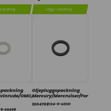
 varukorg
Lägg i varukorg
spackning
Oljepluggspackning
Evinrude/OMC/Volvo
Mercury/Mercruiser/Force/OMC
1004708
124-9-60101
-9-60408