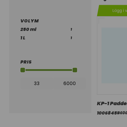
Lägg i 
VOLYM
250 ml
1
1 L
1
PRIS
KP-1 Padde
1006845
B03