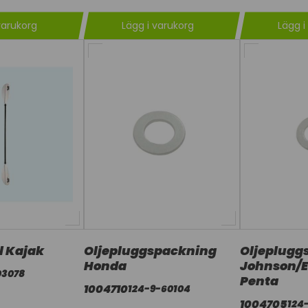
varukorg
Lägg i varukorg
Lägg i
l Kajak
Oljepluggspackning
Oljeplugg
Honda
Johnson/
03078
Penta
1004710
124-9-60104
1004705
124