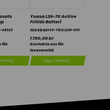
ssats
Yuasa L26-70 Active
mp
Fritids Batteri
1004540
9-48323
145-YBXL26R-070
1 700,00 kr
 för
Kontakta oss för
leveranstid
varukorg
Lägg i varukorg