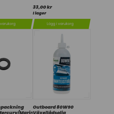
33,00 kr
I lager
 varukorg
Lägg i varukorg
spackning
Outboard 80W90
ercury/Mariner
Växellådsolja