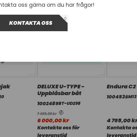
ntakta oss gärna om du har frågor!
KONTAKTA OSS
ajak
DELUXE U-TYPE -
Endura C2
Uppblåsbar båt
1004536
20
M13
1002489
BT-UD298
i
7 499,00 kr
6 000,00 kr
4 795,00 k
Kontakta oss för
Kontakta os
leveranstid
leveranstid