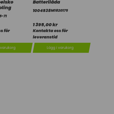
belsko
Batterilåda
ling
1004538
M1820175
5-71
1 395,00 kr
s för
Kontakta oss för
leveranstid
 varukorg
Lägg i varukorg