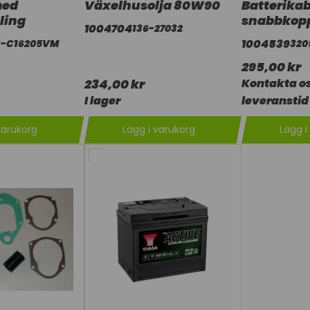
med
Växelhusolja 80W90
Batterika
ling
snabbkopp
1004704
136-27032
1004539
3-C16205VM
320
295,00 kr
234,00 kr
Kontakta os
I lager
leveranstid
varukorg
Lägg i varukorg
Lägg i