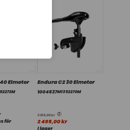
 40 Elmotor
Endura C2 30 Elmotor
1004537
52272M
M1352270M
r
i
3 195,00 kr
s för
2 495,00 kr
I lager