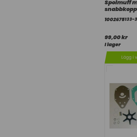
Spolmuff 
snabbkopp
1002675
133-
99,00 kr
I lager
Lägg i 