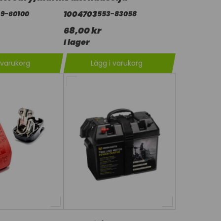
1004703
-9-60100
553-83058
68,00 kr
I lager
 varukorg
Lägg i varukorg