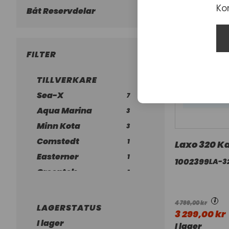
Ko
Båt Reservdelar
FILTER
TILLVERKARE
Sea-X
7
Aqua Marina
3
Minn Kota
3
Comstedt
1
Laxo 320 K
Easterner
1
1002399
LA-3
Greentek
1
Star Brite
1
YUASA
i
1
4 799,00 kr
LAGERSTATUS
3 299,00 kr
I lager
I lager