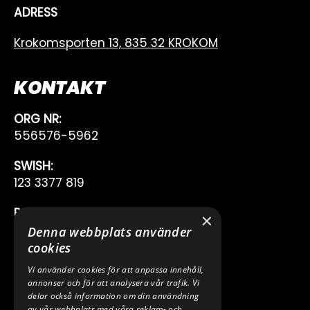
ADRESS
Krokomsporten 13, 835 32 KROKOM
KONTAKT
ORG NR:
556576-5962
SWISH:
123 3377 819
BANKGIRO:
×
222-7353
Denna webbplats använder
cookies
TELEFON:
Vi använder cookies för att anpassa innehåll,
0640 200 50
annonser och för att analysera vår trafik. Vi
delar också information om din användning
E-POST:
av vår webbplats med våra reklam- och