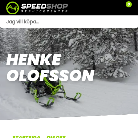
0
WEBSHOP
TRÄDGÅRD
HENKE
SLÄPVAGNAR
OLOFSSON
RESERVDELAR
SNÖSKOTRAR
ATV
SPRÄNGSKISSER
VERKSTAD
STARTSIDA
OM OSS