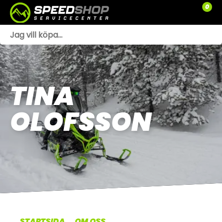
0
WEBSHOP
TRÄDGÅRD
TINA
SLÄPVAGNAR
OLOFSSON
RESERVDELAR
SNÖSKOTRAR
ATV
SPRÄNGSKISSER
VERKSTAD
STARTSIDA
OM OSS