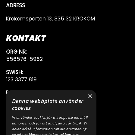
ADRESS
Krokomsporten 13, 835 32 KROKOM
KONTAKT
ORG NR:
556576-5962
SWISH:
123 3377 819
BANKGIRO:
×
222-7353
Denna webbplats använder
cookies
TELEFON:
Vi använder cookies för att anpassa innehåll,
0640 200 50
annonser och för att analysera vår trafik. Vi
delar också information om din användning
E-POST:
av vår webbplats med våra reklam- och