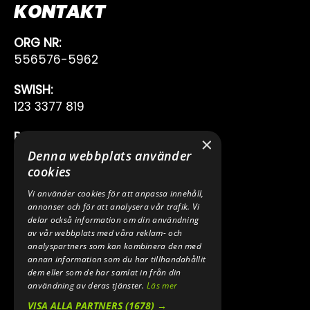
KONTAKT
ORG NR:
556576-5962
SWISH:
123 3377 819
BANKGIRO:
×
222-7353
Denna webbplats använder
cookies
TELEFON:
Vi använder cookies för att anpassa innehåll,
0640 200 50
annonser och för att analysera vår trafik. Vi
delar också information om din användning
E-POST:
av vår webbplats med våra reklam- och
INFO@SPEEDSHOPEN.SE
analyspartners som kan kombinera den med
annan information som du har tillhandahållit
dem eller som de har samlat in från din
ÅNGRA MITT KÖP
användning av deras tjänster.
Läs mer
VISA ALLA PARTNERS
(1678) →