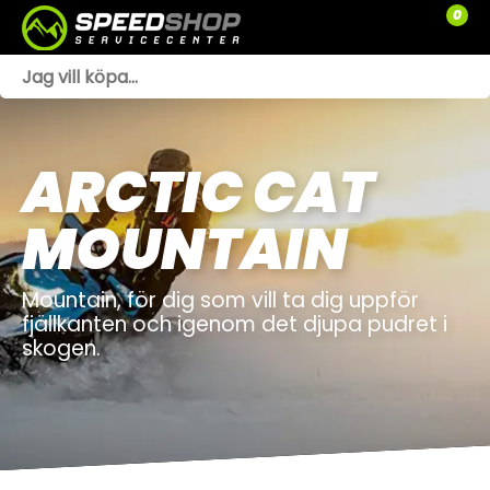
0
WEBSHOP
TRÄDGÅRD
ARCTIC CAT
SLÄPVAGNAR
MOUNTAIN
RESERVDELAR
Mountain, för dig som vill ta dig uppför
SNÖSKOTRAR
fjällkanten och igenom det djupa pudret i
skogen.
ATV
SPRÄNGSKISSER
VERKSTAD