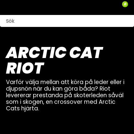
0
WEBSHOP
TRÄDGÅRD
ARCTIC CAT
SLÄPVAGNAR
RIOT
RESERVDELAR
Varför välja mellan att köra på leder eller i
SNÖSKOTRAR
djupsnön när du kan göra båda? Riot
levererar prestanda på skoterleden såväl
ATV
som i skogen, en crossover med Arctic
Cats hjärta.
SPRÄNGSKISSER
VERKSTAD