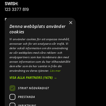
SWISH:
123 3377 819
BANKGIRO:
×
222-7353
Denna webbplats använder
cookies
TELEFON:
Vi använder cookies för att anpassa innehåll,
0640 200 50
annonser och för att analysera vår trafik. Vi
delar också information om din användning
E-POST:
av vår webbplats med våra reklam- och
INFO@SPEEDSHOPEN.SE
analyspartners som kan kombinera den med
annan information som du har tillhandahållit
dem eller som de har samlat in från din
ÅNGRA MITT KÖP
användning av deras tjänster.
Läs mer
VISA ALLA PARTNERS
(1678) →
STRIKT NÖDVÄNDIGT
PRESTANDA
INRIKTNING