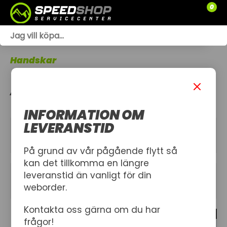
0
WEBSHOP
Handskar
TRÄDGÅRD
ARBETSHANDSKAR
SLÄPVAGNAR
INFORMATION OM
RESERVDELAR
LEVERANSTID
KATEGORIER
SNÖSKOTRAR
På grund av vår pågående flytt så
kan det tillkomma en längre
ATV
leveranstid än vanligt för din
FILTER
weborder.
SPRÄNGSKISSER
Kontakta oss gärna om du har
1 produkt
VERKSTAD
frågor!