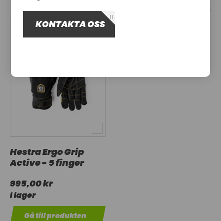
OM OSS
KONTAKTA OSS
UTHYRNING
Hestra Ergo Grip
Active - 5 finger
995,00 kr
I lager
Gå till produkten