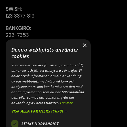
SWISH:
123 3377 819
BANKGIRO:
222-7353
×
TELEFON:
Denna webbplats använder
0640 200 50
cookies
Vi använder cookies för att anpassa innehåll,
E-POST:
annonser och för att analysera vår trafik. Vi
INFO@SPEEDSHOPEN.SE
delar också information om din användning
av vår webbplats med våra reklam- och
ÅNGRA MITT KÖP
analyspartners som kan kombinera den med
annan information som du har tillhandahållit
dem eller som de har samlat in från din
användning av deras tjänster.
Läs mer
VISA ALLA PARTNERS
(1678) →
STRIKT NÖDVÄNDIGT