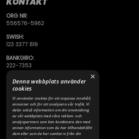
KONTAKT
ORG NR:
556576-5962
SWISH:
123 3377 819
BANKGIRO:
222-7353
×
TELEFON:
Denna webbplats använder
0640 200 50
cookies
Vi använder cookies för att anpassa innehåll,
E-POST:
annonser och för att analysera vår trafik. Vi
INFO@SPEEDSHOPEN.SE
delar också information om din användning
av vår webbplats med våra reklam- och
ÅNGRA MITT KÖP
analyspartners som kan kombinera den med
annan information som du har tillhandahållit
dem eller som de har samlat in från din