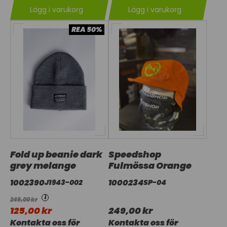
Lägg i varukorg
Lägg i varukorg
REA 50%
Fold up beanie dark
Speedshop
grey melange
Fulmössa Orange
1002390
1000234
J1943-002
SP-04
i
249,00 kr
125,00 kr
249,00 kr
Kontakta oss för
Kontakta oss för