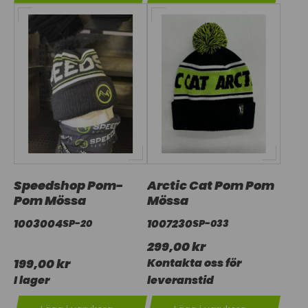
Speedshop Pom-
Arctic Cat Pom Pom
Pom Mössa
Mössa
1003004
1007230
SP-20
SP-033
299,00 kr
199,00 kr
Kontakta oss för
I lager
leveranstid