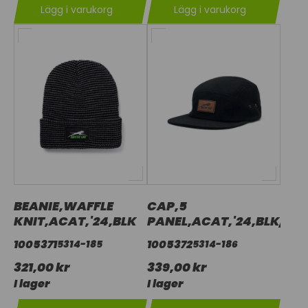
Lägg i varukorg
Lägg i varukorg
BEANIE,WAFFLE
CAP,5
KNIT,ACAT,'24,BLK
PANEL,ACAT,'24,BLK/GL
1005371
1005372
5314-185
5314-186
321,00 kr
339,00 kr
I lager
I lager