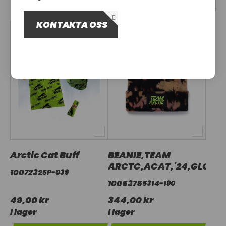
OM OSS
KONTAKTA OSS
UTHYRNING
Arctic Cat Buff
BEANIE,TEAM
ARCTC,ACAT,'24,GLCTC
1007232
SP-039
1005375
5314-190
49,00 kr
344,00 kr
I lager
I lager