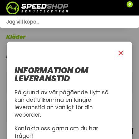
0
WEBSHOP
Kläder
TRÄDGÅRD
MÖSSOR & KEPSAR
SLÄPVAGNAR
INFORMATION OM
RESERVDELAR
LEVERANSTID
KATEGORIER
SNÖSKOTRAR
På grund av vår pågående flytt så
kan det tillkomma en längre
ATV
leveranstid än vanligt för din
FILTER
weborder.
SPRÄNGSKISSER
Kontakta oss gärna om du har
17 produkt
VERKSTAD
frågor!