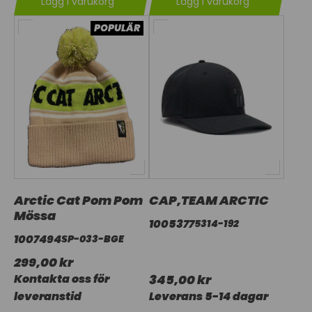
Lägg i varukorg
Lägg i varukorg
POPULÄR
Arctic Cat Pom Pom
CAP,TEAM ARCTIC
Mössa
1005377
5314-192
1007494
SP-033-BGE
299,00 kr
Kontakta oss för
345,00 kr
leveranstid
Leverans 5-14 dagar