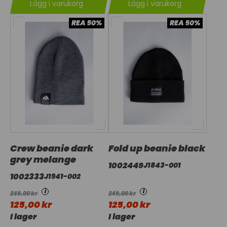
Lägg i varukorg
Lägg i varukorg
REA 50%
REA 50%
Crew beanie dark
Fold up beanie black
grey melange
1002449
J1843-001
1002333
J1941-002
i
i
249,00 kr
249,00 kr
125,00 kr
125,00 kr
I lager
I lager