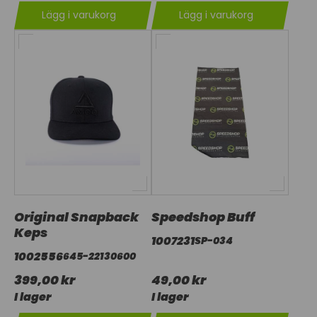
Lägg i varukorg
Lägg i varukorg
Original Snapback
Speedshop Buff
Keps
1007231
SP-034
1002556
645-22130600
399,00 kr
49,00 kr
I lager
I lager