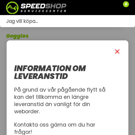
0
WEBSHOP
Goggles
TRÄDGÅRD
SLÄPVAGNAR
INFORMATION OM
RESERVDELAR
LEVERANSTID
SNÖSKOTRAR
På grund av vår pågående flytt så
kan det tillkomma en längre
ATV
leveranstid än vanligt för din
weborder.
SPRÄNGSKISSER
Kontakta oss gärna om du har
VERKSTAD
frågor!