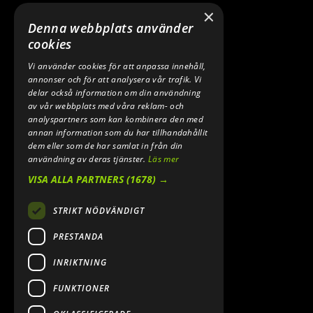
×
TELEFON:
Denna webbplats använder
0640 200 50
cookies
Vi använder cookies för att anpassa innehåll,
E-POST:
annonser och för att analysera vår trafik. Vi
INFO@SPEEDSHOPEN.SE
delar också information om din användning
av vår webbplats med våra reklam- och
ÅNGRA MITT KÖP
analyspartners som kan kombinera den med
annan information som du har tillhandahållit
dem eller som de har samlat in från din
användning av deras tjänster.
Läs mer
VISA ALLA PARTNERS
(1678) →
STRIKT NÖDVÄNDIGT
PRESTANDA
INRIKTNING
2026. ALL RIGHTS RESERVED.
FUNKTIONER
POWERED BY EMPORI CMS