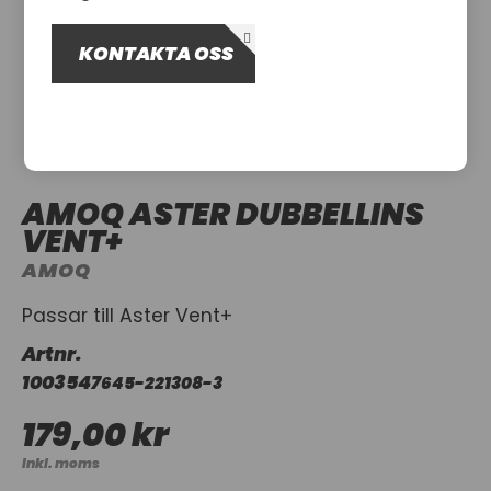
OM OSS
KONTAKTA OSS
UTHYRNING
AMOQ ASTER DUBBELLINS
VENT+
AMOQ
Passar till Aster Vent+
Artnr.
1003547
645-221308-3
179,00 kr
Inkl. moms