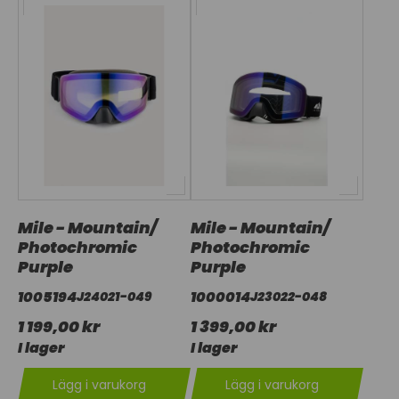
Mile - Mountain/
Mile - Mountain/
Photochromic
Photochromic
Purple
Purple
1005194
1000014
J24021-049
J23022-048
1 199,00 kr
1 399,00 kr
I lager
I lager
Lägg i varukorg
Lägg i varukorg