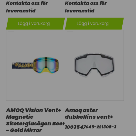
Kontakta oss för
Kontakta oss för
leveranstid
leveranstid
Lägg i varukorg
Lägg i varukorg
AMOQ Vision Vent+
Amoq aster
Magnetic
dubbellins vent+
Skoterglasögon Beer
1003547
645-221308-3
- Gold Mirror