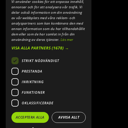
Vi använder cookies för att anpassa innehåll,
E-POST:
annonser och för att analysera vår trafik. Vi
INFO@SPEEDSHOPEN.SE
delar också information om din användning
av vår webbplats med våra reklam- och
ÅNGRA MITT KÖP
analyspartners som kan kombinera den med
annan information som du har tillhandahållit
dem eller som de har samlat in från din
användning av deras tjänster.
Läs mer
VISA ALLA PARTNERS
(1678) →
STRIKT NÖDVÄNDIGT
PRESTANDA
INRIKTNING
2026. ALL RIGHTS RESERVED.
FUNKTIONER
POWERED BY EMPORI CMS
OKLASSIFICERADE
ACCEPTERA ALLA
AVVISA ALLT