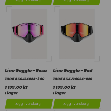
Line Goggle - Rosa
Line Goggle - Röd
1005466
1005464
J24024-340
J24024-020
1 199,00 kr
1 199,00 kr
I lager
I lager
Lägg i varukorg
Lägg i varukorg