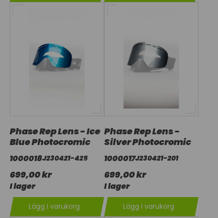
Phase Rep Lens - Ice
Phase Rep Lens -
Blue Photocromic
Silver Photocromic
1000018
1000017
J230421-425
J230421-201
699,00 kr
699,00 kr
I lager
I lager
Lägg i varukorg
Lägg i varukorg