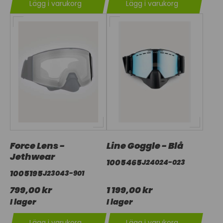
Lägg i varukorg
Lägg i varukorg
Force Lens -
Line Goggle - Blå
Jethwear
1005465
J24024-023
1005195
J23043-901
799,00 kr
1 199,00 kr
I lager
I lager
Lägg i varukorg
Lägg i varukorg