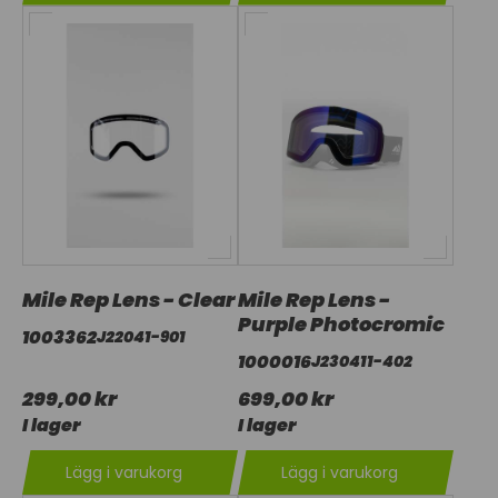
Mile Rep Lens - Clear
Mile Rep Lens -
Purple Photocromic
1003362
J22041-901
1000016
J230411-402
299,00 kr
699,00 kr
I lager
I lager
Lägg i varukorg
Lägg i varukorg