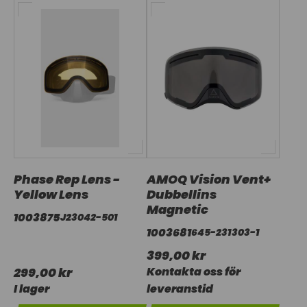
Phase Rep Lens -
AMOQ Vision Vent+
Yellow Lens
Dubbellins
Magnetic
1003875
J23042-501
1003681
645-231303-1
399,00 kr
299,00 kr
Kontakta oss för
I lager
leveranstid