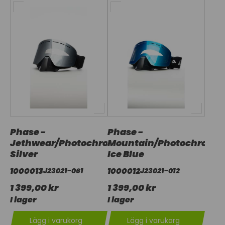
Phase -
Phase -
Jethwear/Photochromic
Mountain/Photochromic
Silver
Ice Blue
1000013
1000012
J23021-061
J23021-012
1 399,00 kr
1 399,00 kr
I lager
I lager
Lägg i varukorg
Lägg i varukorg