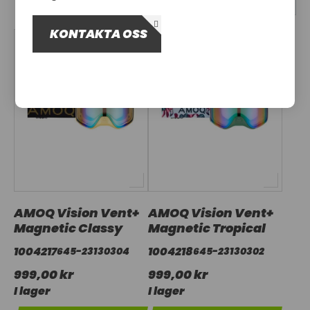
OM OSS
KONTAKTA OSS
UTHYRNING
AMOQ Vision Vent+
AMOQ Vision Vent+
Magnetic Classy
Magnetic Tropical
1004217
1004218
645-23130304
645-23130302
999,00 kr
999,00 kr
I lager
I lager