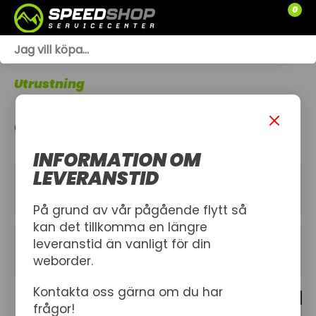
0
WEBSHOP
Utrustning
TRÄDGÅRD
GOGGLES
SLÄPVAGNAR
INFORMATION OM
RESERVDELAR
LEVERANSTID
KATEGORIER
SNÖSKOTRAR
På grund av vår pågående flytt så
kan det tillkomma en längre
ATV
leveranstid än vanligt för din
FILTER
weborder.
SPRÄNGSKISSER
Kontakta oss gärna om du har
38 produkt
VERKSTAD
frågor!