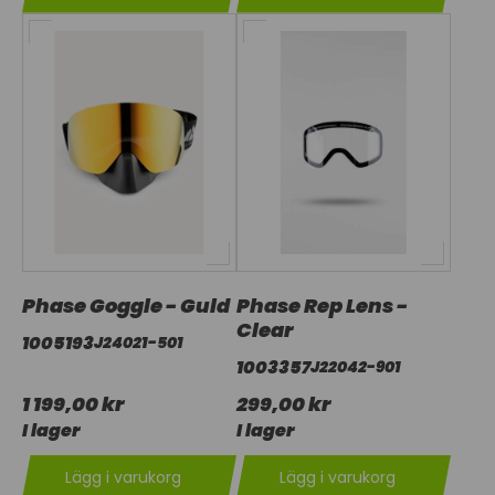
Phase Goggle - Guld
Phase Rep Lens -
Clear
1005193
J24021-501
1003357
J22042-901
1 199,00 kr
299,00 kr
I lager
I lager
Lägg i varukorg
Lägg i varukorg