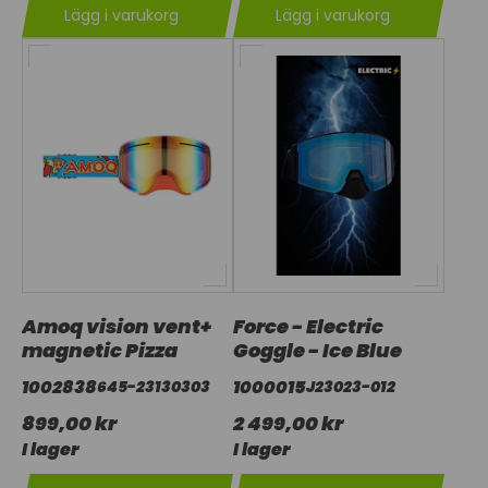
Lägg i varukorg
Lägg i varukorg
Amoq vision vent+
Force - Electric
magnetic Pizza
Goggle - Ice Blue
1002838
1000015
645-23130303
J23023-012
899,00 kr
2 499,00 kr
I lager
I lager