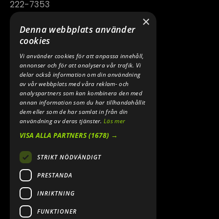
222-7353
×
TELEFON:
Denna webbplats använder
0640 200 50
cookies
Vi använder cookies för att anpassa innehåll,
E-POST:
annonser och för att analysera vår trafik. Vi
INFO@SPEEDSHOPEN.SE
delar också information om din användning
av vår webbplats med våra reklam- och
ÅNGRA MITT KÖP
analyspartners som kan kombinera den med
annan information som du har tillhandahållit
dem eller som de har samlat in från din
användning av deras tjänster.
Läs mer
VISA ALLA PARTNERS
(1678) →
STRIKT NÖDVÄNDIGT
PRESTANDA
INRIKTNING
2026. ALL RIGHTS RESERVED.
FUNKTIONER