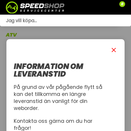
0
WEBSHOP
ATV
TRÄDGÅRD
SLÄPVAGNAR
INFORMATION OM
RESERVDELAR
LEVERANSTID
SNÖSKOTRAR
På grund av vår pågående flytt så
kan det tillkomma en längre
ATV
leveranstid än vanligt för din
weborder.
SPRÄNGSKISSER
Kontakta oss gärna om du har
VERKSTAD
frågor!