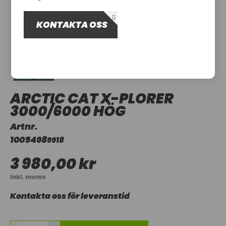
OM OSS
KONTAKTA OSS
UTHYRNING
ARCTIC CAT X-PLORER
3000/6000 HÖG
Artnr.
1005498
9918
3 980,00 kr
Inkl. moms
Kontakta oss för leveranstid