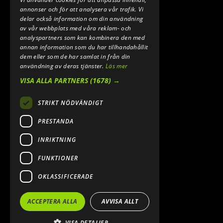
annonser och för att analysera vår trafik. Vi
delar också information om din användning
av vår webbplats med våra reklam- och
analyspartners som kan kombinera den med
annan information som du har tillhandahållit
dem eller som de har samlat in från din
användning av deras tjänster.
Läs mer
VISA ALLA PARTNERS
(1678) →
STRIKT NÖDVÄNDIGT
PRESTANDA
INRIKTNING
FUNKTIONER
OKLASSIFICERADE
ACCEPTERA ALLA
AVVISA ALLT
VISA DETALJER