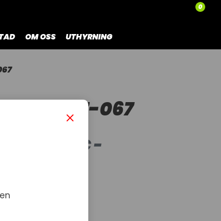
0
TAD
OM OSS
UTHYRNING
067
REM 0627-067
-S-2A-
.394"OC-DC -
7
 en