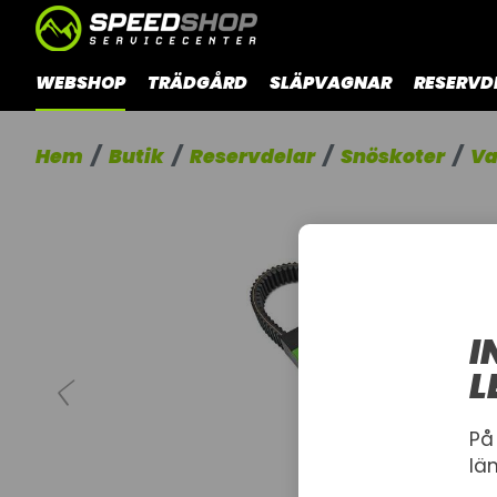
WEBSHOP
TRÄDGÅRD
SLÄPVAGNAR
RESERVD
Hem
Butik
Reservdelar
Snöskoter
Va
I
L
På
lä