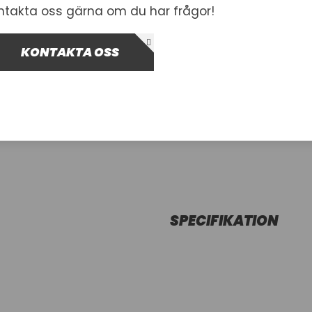
ntakta oss gärna om du har frågor!
2 705,00 kr
Inkl. moms
KONTAKTA OSS
I lager
-
+
Lägg i var
SPECIFIKATION