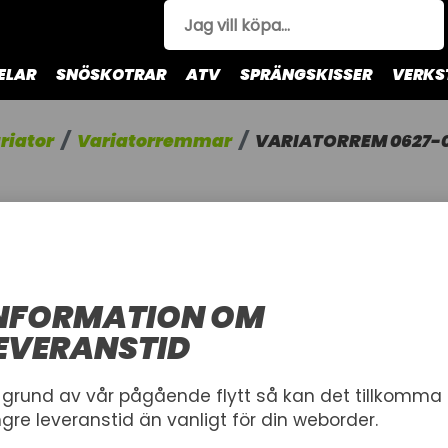
ELAR
SNÖSKOTRAR
ATV
SPRÄNGSKISSER
VERKS
riator
Variatorremmar
VARIATORREM 0627-
VARIATOR
BELT, DRIVE
1.406"WX45
NFORMATION OM
ARCTIC CAT
EVERANSTID
VARIATORREM 0627-06
 grund av vår pågående flytt så kan det tillkomma
Artnr.
ngre leveranstid än vanligt för din weborder.
1000443
0627-067