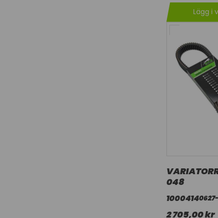
Lägg i 
VARIATORR
048
1000414
0627
2 705,00 kr