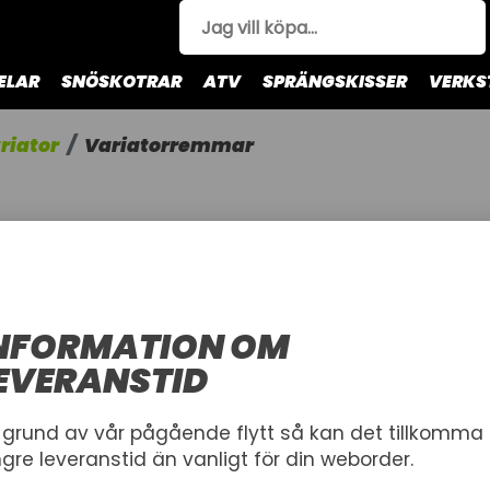
ELAR
SNÖSKOTRAR
ATV
SPRÄNGSKISSER
VERKS
riator
Variatorremmar
ar
NFORMATION OM
EVERANSTID
4
 grund av vår pågående flytt så kan det tillkomma
ngre leveranstid än vanligt för din weborder.