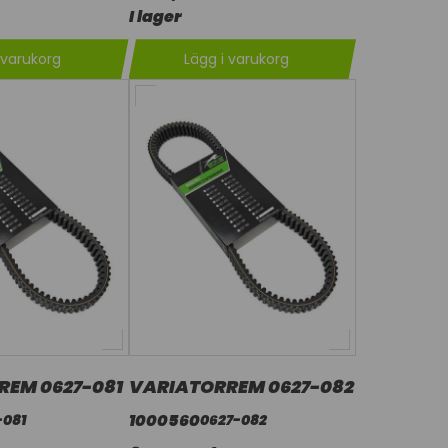
I lager
 varukorg
Lägg i varukorg
REM 0627-081
VARIATORREM 0627-082
1000560
-081
0627-082