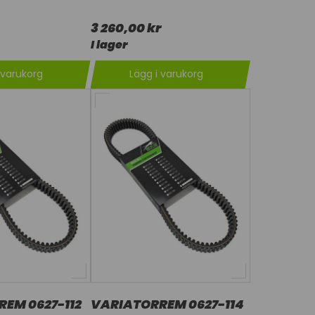
3 260,00 kr
I lager
 varukorg
Lägg i varukorg
EM 0627-112
VARIATORREM 0627-114