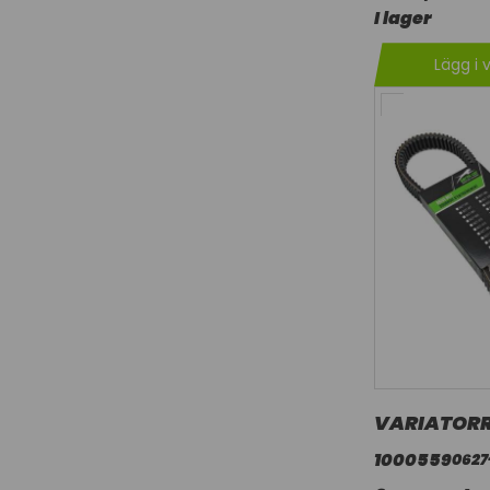
I lager
Lägg i 
VARIATORR
1000559
0627