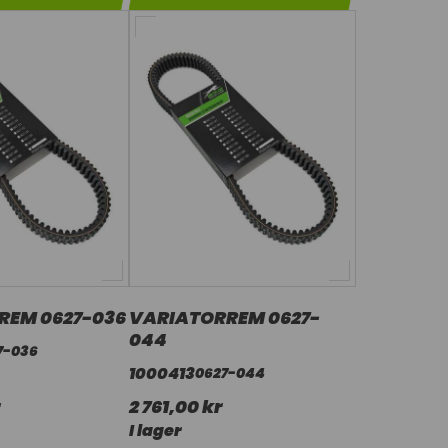
REM 0627-036
VARIATORREM 0627-
044
7-036
1000413
0627-044
2 761,00 kr
I lager