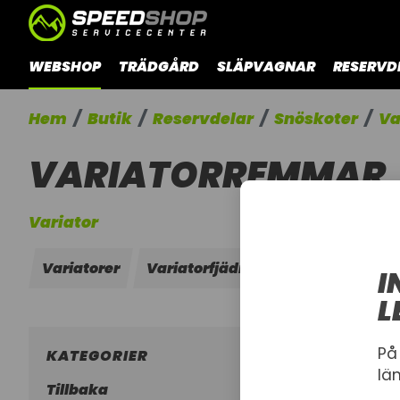
WEBSHOP
TRÄDGÅRD
SLÄPVAGNAR
RESERVD
Hem
Butik
Reservdelar
Snöskoter
Va
VARIATORREMMAR
Variator
Variatorer
Variatorfjädrar
Variatorremm
I
L
På
KATEGORIER
lä
Tillbaka