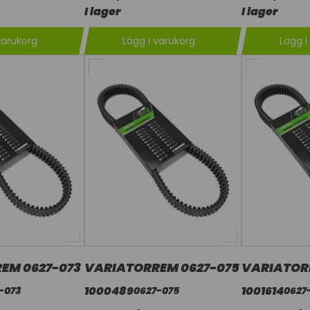
I lager
I lager
varukorg
Lägg i varukorg
Lägg i
EM 0627-073
VARIATORREM 0627-075
VARIATOR
1000489
1001614
-073
0627-075
0627