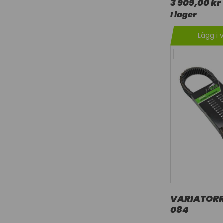
3 909,00 kr
I lager
Lägg i 
VARIATORR
084