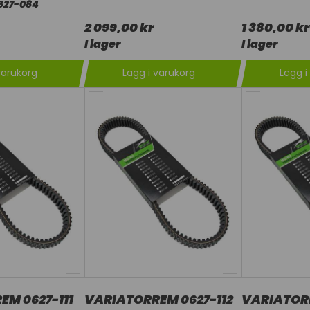
627-084
2 099,00 kr
1 380,00 kr
I lager
I lager
varukorg
Lägg i varukorg
Lägg i
M 0627-111
VARIATORREM 0627-112
VARIATORR