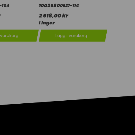
1003680
-104
0627-114
r
2 518,00 kr
I lager
 varukorg
Lägg i varukorg