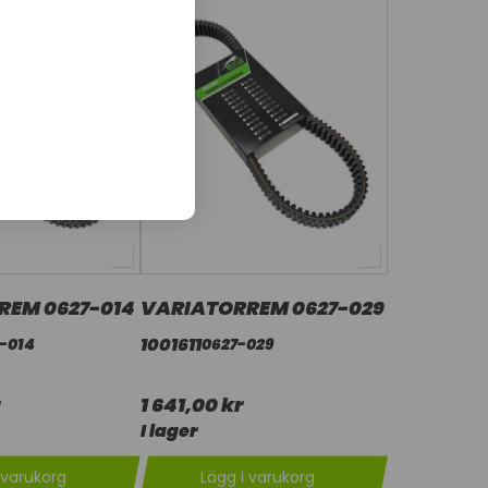
REM 0627-014
VARIATORREM 0627-029
1001611
-014
0627-029
1 641,00 kr
I lager
 varukorg
Lägg i varukorg