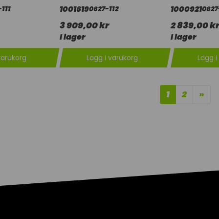
1001619
1000921
111
0627-112
0627
3 909,00 kr
2 839,00 k
I lager
I lager
varukorg
Lägg i varukorg
Lägg i
1
2
»