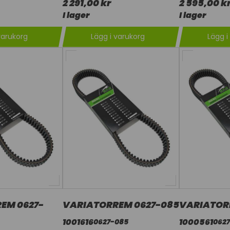
2 291,00 kr
2 595,00 k
I lager
I lager
varukorg
Lägg i varukorg
Lägg i
EM 0627-
VARIATORREM 0627-085
VARIATOR
1001616
1000561
0627-085
0627