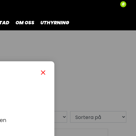
0
TAD
OM OSS
UTHYRNING
3 produkt
 en