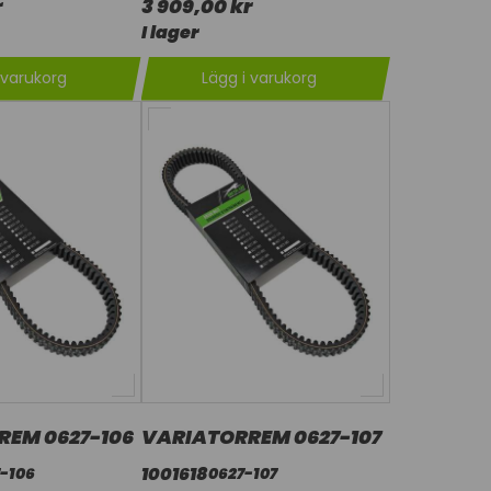
r
3 909,00 kr
I lager
 varukorg
Lägg i varukorg
REM 0627-106
VARIATORREM 0627-107
1001618
-106
0627-107