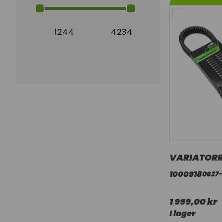
VARIATORR
1000918
0627
1 999,00 kr
I lager