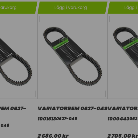
varukorg
Lägg i varukorg
Lägg i
EM 0627-
VARIATORREM 0627-049
VARIATOR
1001613
1000443
0627-049
062
-048
2 686,00 kr
2 705,00 kr