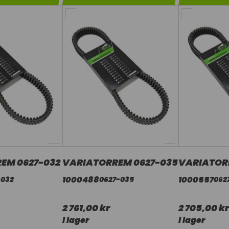
EM 0627-032
VARIATORREM 0627-035
VARIATOR
1000488
1000557
-032
0627-035
062
2 761,00 kr
2 705,00 kr
I lager
I lager