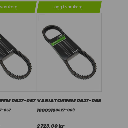
 varukorg
Lägg i varukorg
REM 0627-067
VARIATORREM 0627-069
1000919
7-067
0627-069
2 723,00 kr