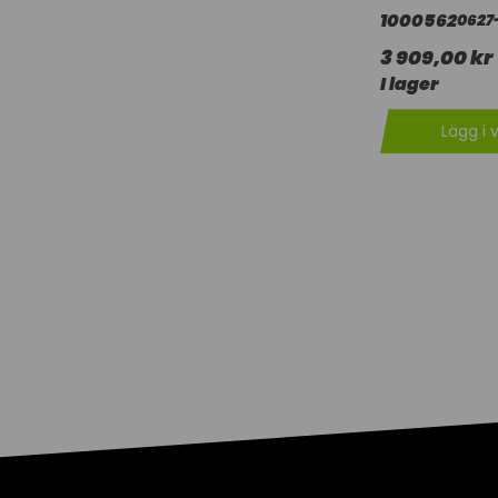
1000562
0627-
3 909,00 kr
I lager
Lägg i 