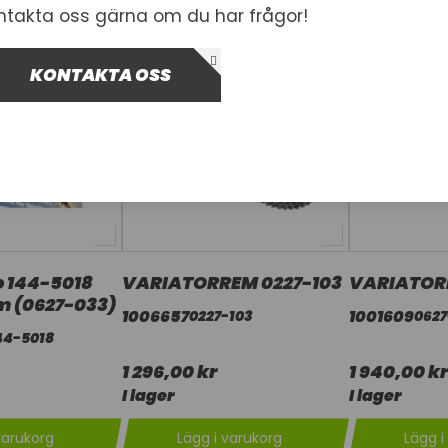
ntakta oss gärna om du har frågor!
KONTAKTA OSS
o 144-5018
VARIATORREM 0227-103
VARIATOR
m (0627-033)
1006657
1001609
0227-103
0627
44-5018
1 296,00 kr
1 940,00 kr
I lager
I lager
varukorg
Lägg i varukorg
Lägg i