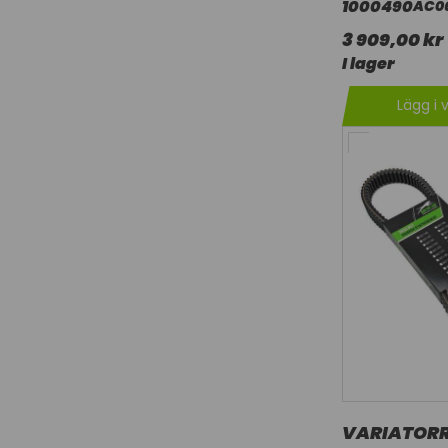
1000490
AC0
3 909,00 kr
I lager
Lägg i 
VARIATORRE