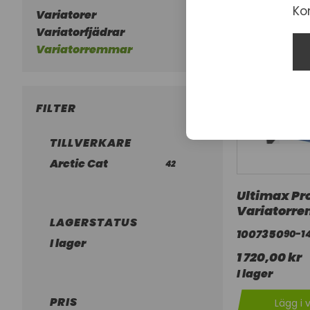
Ko
Variatorer
Variatorfjädrar
Variatorremmar
FILTER
TILLVERKARE
Arctic Cat
42
Ultimax Pr
Variatorre
LAGERSTATUS
1007350
90-1
I lager
1 720,00 kr
I lager
PRIS
Lägg i 