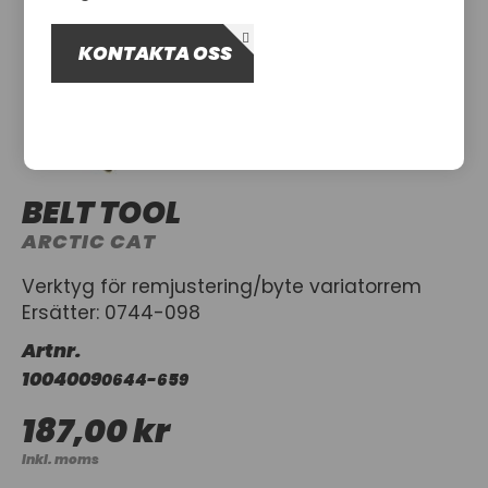
OM OSS
KONTAKTA OSS
UTHYRNING
BELT TOOL
ARCTIC CAT
Verktyg för remjustering/byte variatorrem
Ersätter: 0744-098
Artnr.
1004009
0644-659
187,00 kr
Inkl. moms