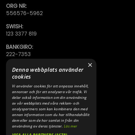
ORG NR:
556576-5962
SWISH:
123 3377 819
BANKGIRO:
222-7353
×
TELEFON:
Denna webbplats använder
0640 200 50
cookies
Vi använder cookies för att anpassa innehåll,
E-POST:
annonser och för att analysera vår trafik. Vi
INFO@SPEEDSHOPEN.SE
delar också information om din användning
av vår webbplats med våra reklam- och
ÅNGRA MITT KÖP
analyspartners som kan kombinera den med
annan information som du har tillhandahållit
dem eller som de har samlat in från din
användning av deras tjänster.
Läs mer
VISA ALLA PARTNERS
(1678) →