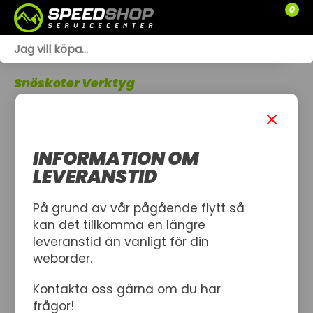
0
WEBSHOP
Snöskoter Verktyg
TRÄDGÅRD
SLÄPVAGNAR
INFORMATION OM
RESERVDELAR
LEVERANSTID
SNÖSKOTRAR
På grund av vår pågående flytt så
kan det tillkomma en längre
ATV
leveranstid än vanligt för din
weborder.
SPRÄNGSKISSER
Kontakta oss gärna om du har
VERKSTAD
frågor!