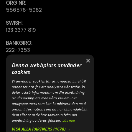
ORG NR:
556576-5962
SWISH:
123 3377 819
BANKGIRO:
222-7353
×
TELEFON:
Denna webbplats använder
0640 200 50
cookies
Vi använder cookies för att anpassa innehåll,
E-POST:
annonser och för att analysera vår trafik. Vi
INFO@SPEEDSHOPEN.SE
delar också information om din användning
av vår webbplats med våra reklam- och
ÅNGRA MITT KÖP
analyspartners som kan kombinera den med
annan information som du har tillhandahållit
dem eller som de har samlat in från din
användning av deras tjänster.
Läs mer
VISA ALLA PARTNERS
(1678) →