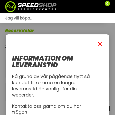
0
WEBSHOP
Reservdelar
TRÄDGÅRD
SNÖSKOTER VERKTYG
SLÄPVAGNAR
INFORMATION OM
RESERVDELAR
LEVERANSTID
KATEGORIER
SNÖSKOTRAR
På grund av vår pågående flytt så
kan det tillkomma en längre
ATV
leveranstid än vanligt för din
FILTER
weborder.
SPRÄNGSKISSER
Kontakta oss gärna om du har
7 produkt
VERKSTAD
frågor!