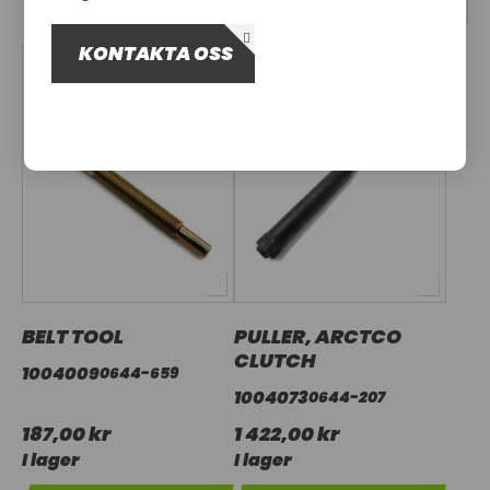
OM OSS
KONTAKTA OSS
UTHYRNING
BELT TOOL
PULLER, ARCTCO
CLUTCH
1004009
0644-659
1004073
0644-207
187,00 kr
1 422,00 kr
I lager
I lager