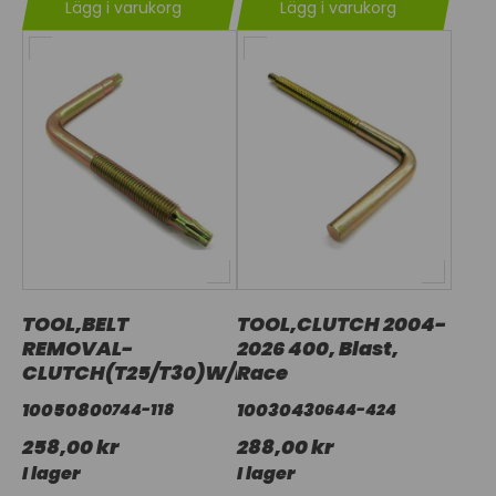
Lägg i varukorg
Lägg i varukorg
TOOL,BELT
TOOL,CLUTCH 2004-
REMOVAL-
2026 400, Blast,
CLUTCH(T25/T30)W/LOOM
Race
1005080
1003043
0744-118
0644-424
258,00 kr
288,00 kr
I lager
I lager