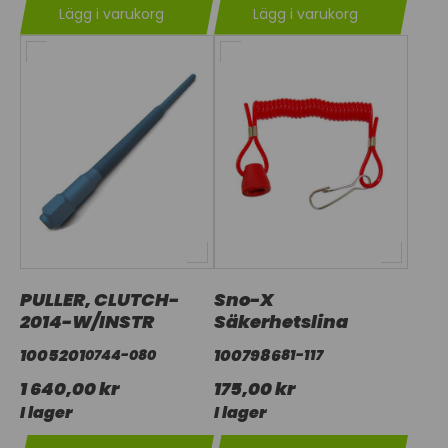
Lägg i varukorg
Lägg i varukorg
PULLER, CLUTCH-
Sno-X
2014-W/INSTR
Säkerhetslina
1005201
1007986
0744-080
81-117
1 640,00 kr
175,00 kr
I lager
I lager