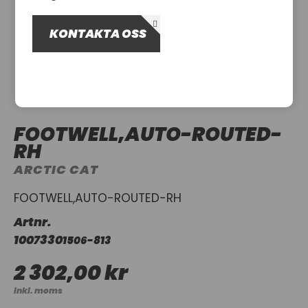
OM OSS
KONTAKTA OSS
UTHYRNING
FOOTWELL,AUTO-ROUTED-
RH
ARCTIC CAT
FOOTWELL,AUTO-ROUTED-RH
Artnr.
1007330
1506-813
2 302,00 kr
Inkl. moms