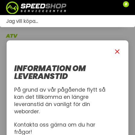
0
WEBSHOP
ATV
TRÄDGÅRD
SLÄPVAGNAR
INFORMATION OM
RESERVDELAR
LEVERANSTID
SNÖSKOTRAR
På grund av vår pågående flytt så
kan det tillkomma en längre
ATV
leveranstid än vanligt för din
weborder.
SPRÄNGSKISSER
Kontakta oss gärna om du har
VERKSTAD
frågor!