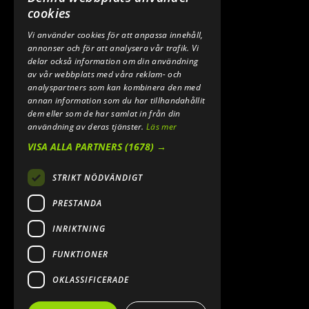
0640 200 50
cookies
Vi använder cookies för att anpassa innehåll,
E-POST:
annonser och för att analysera vår trafik. Vi
INFO@SPEEDSHOPEN.SE
delar också information om din användning
av vår webbplats med våra reklam- och
ÅNGRA MITT KÖP
analyspartners som kan kombinera den med
annan information som du har tillhandahållit
dem eller som de har samlat in från din
användning av deras tjänster.
Läs mer
VISA ALLA PARTNERS
(1678) →
STRIKT NÖDVÄNDIGT
PRESTANDA
INRIKTNING
2026. ALL RIGHTS RESERVED.
FUNKTIONER
POWERED BY EMPORI CMS
OKLASSIFICERADE