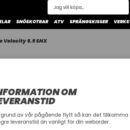
ELAR
SNÖSKOTRAR
ATV
SPRÄNGSKISSER
VERKS
e Velocity 5.5 SNX
GOGGLE VE
LEATT GOGGL
TIGER LIGHT
NFORMATION OM
LEATT
EVERANSTID
Artnr.
1002835
684-232007
 grund av vår pågående flytt så kan det tillkomma
ngre leveranstid än vanligt för din weborder.
899,00 kr