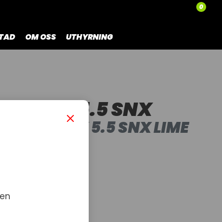
0
TAD
OM OSS
UTHYRNING
LOCITY 5.5 SNX
E VELOCITY 5.5 SNX LIME
 GREY 58%
 en