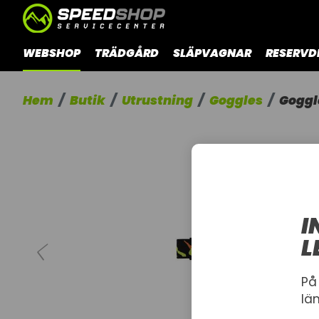
WEBSHOP
TRÄDGÅRD
SLÄPVAGNAR
RESERVD
Hem
Butik
Utrustning
Goggles
Goggl
I
L
På
lä