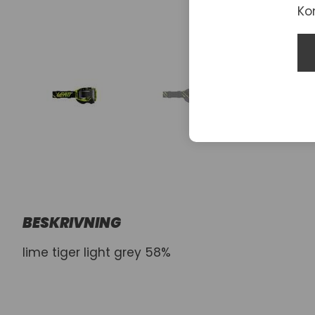
Ko
BESKRIVNING
lime tiger light grey 58%