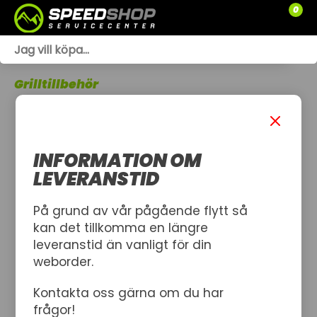
0
WEBSHOP
Grilltillbehör
TRÄDGÅRD
SLÄPVAGNAR
INFORMATION OM
RESERVDELAR
LEVERANSTID
SNÖSKOTRAR
På grund av vår pågående flytt så
kan det tillkomma en längre
ATV
leveranstid än vanligt för din
weborder.
SPRÄNGSKISSER
Kontakta oss gärna om du har
VERKSTAD
frågor!