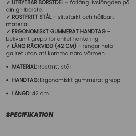
✔
UTBYTBAR BORSTDEL
– förläng livslängden på
din grillborste.
✔
ROSTFRITT STÅL
– slitstarkt och hållbart
material.
✔
ERGONOMISKT GUMMERAT HANDTAG
–
bekvämt grepp för enkel hantering.
✔
LÅNG RÄCKVIDD (42 CM)
– rengör hela
gallret utan att komma nära värmen.
MATERIAL:
Rostfritt stål
HANDTAG:
Ergonomiskt gummerat grepp
LÄNGD:
42 cm
SPECIFIKATION