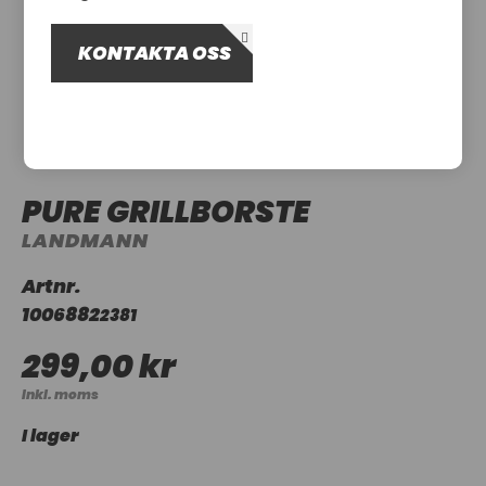
OM OSS
KONTAKTA OSS
UTHYRNING
PURE GRILLBORSTE
LANDMANN
Artnr.
1006882
2381
299,00 kr
Inkl. moms
I lager