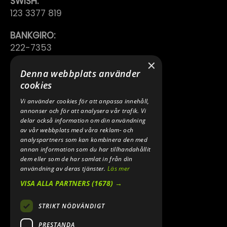
SWISH:
123 3377 819
BANKGIRO:
222-7353
×
TELEFON:
Denna webbplats använder
0640 200 50
cookies
Vi använder cookies för att anpassa innehåll,
E-POST:
annonser och för att analysera vår trafik. Vi
INFO@SPEEDSHOPEN.SE
delar också information om din användning
av vår webbplats med våra reklam- och
ÅNGRA MITT KÖP
analyspartners som kan kombinera den med
annan information som du har tillhandahållit
dem eller som de har samlat in från din
användning av deras tjänster.
Läs mer
VISA ALLA PARTNERS
(1678) →
STRIKT NÖDVÄNDIGT
PRESTANDA