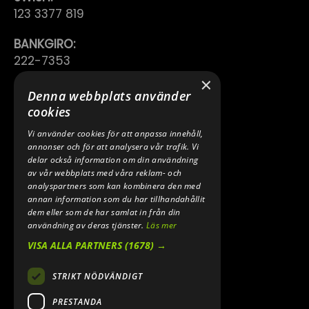
123 3377 819
BANKGIRO:
222-7353
×
TELEFON:
Denna webbplats använder
0640 200 50
cookies
Vi använder cookies för att anpassa innehåll,
E-POST:
annonser och för att analysera vår trafik. Vi
INFO@SPEEDSHOPEN.SE
delar också information om din användning
av vår webbplats med våra reklam- och
ÅNGRA MITT KÖP
analyspartners som kan kombinera den med
annan information som du har tillhandahållit
dem eller som de har samlat in från din
användning av deras tjänster.
Läs mer
VISA ALLA PARTNERS
(1678) →
STRIKT NÖDVÄNDIGT
PRESTANDA