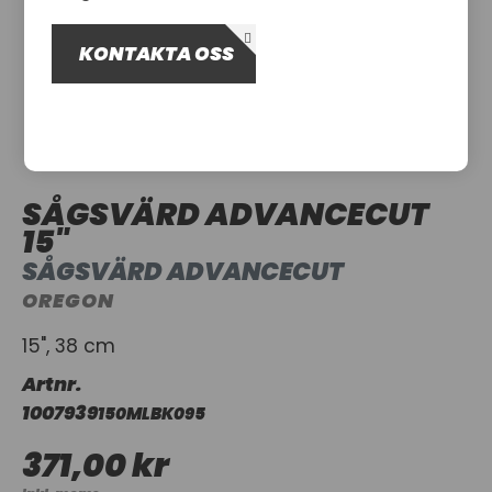
OM OSS
KONTAKTA OSS
UTHYRNING
SÅGSVÄRD ADVANCECUT
15"
SÅGSVÄRD ADVANCECUT
OREGON
15", 38 cm
Artnr.
1007939
150MLBK095
371,00 kr