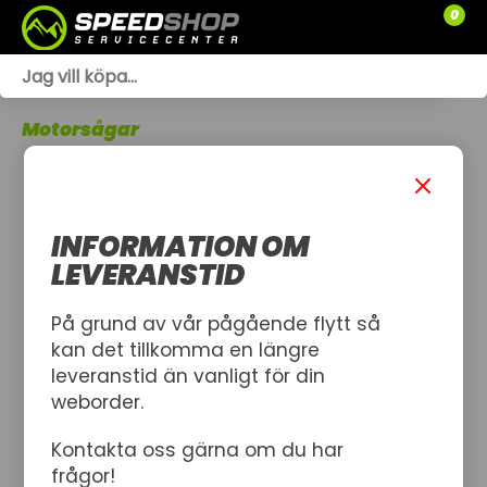
0
WEBSHOP
Motorsågar
TRÄDGÅRD
SLÄPVAGNAR
INFORMATION OM
RESERVDELAR
LEVERANSTID
SNÖSKOTRAR
På grund av vår pågående flytt så
kan det tillkomma en längre
ATV
leveranstid än vanligt för din
weborder.
SPRÄNGSKISSER
Kontakta oss gärna om du har
VERKSTAD
frågor!