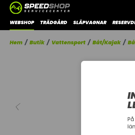
WEBSHOP
TRÄDGÅRD
SLÄPVAGNAR
RESERVD
Hem
Butik
Vattensport
Båt/Kajak
Bå
I
L
På
lä