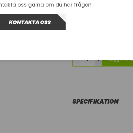
1004707
124-9-60202
ntakta oss gärna om du har frågor!
33,00 kr
KONTAKTA OSS
Inkl. moms
I lager
-
+
Lägg i var
SPECIFIKATION