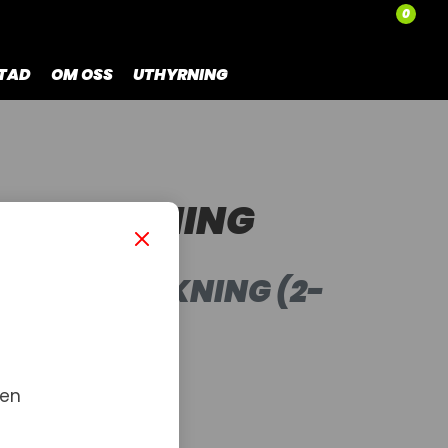
0
TAD
OM OSS
UTHYRNING
GSPACKNING
PLUGGSPACKNING (2-
KI
 en