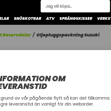
ELAR
SNÖSKOTRAR
ATV
SPRÄNGSKISSER
VERKS
t Reservdelar
Oljepluggspackning Suzuki
OLJEPLUG
SUZUKI
SEA-X OLJE
NFORMATION OM
PACK) SUZU
EVERANSTID
SEA-X
 grund av vår pågående flytt så kan det tillkomma
2-pack
ngre leveranstid än vanligt för din weborder.
Artnr.