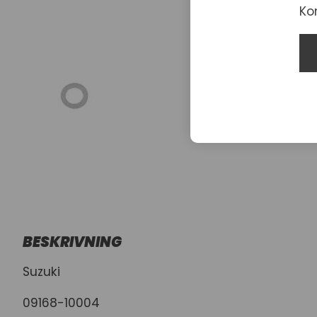
Ko
BESKRIVNING
Suzuki
09168-10004