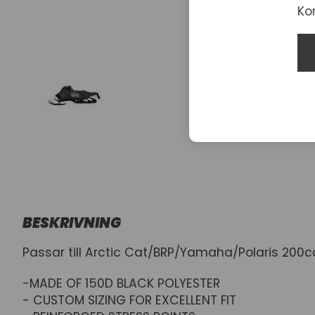
Ko
BESKRIVNING
Passar till Arctic Cat/BRP/Yamaha/Polaris 200c
-MADE OF 150D BLACK POLYESTER
- CUSTOM SIZING FOR EXCELLENT FIT