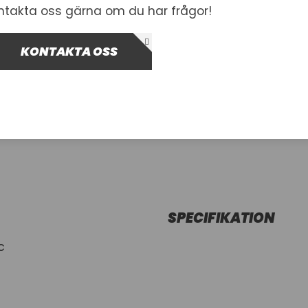
ntakta oss gärna om du har frågor!
685,00 kr
Inkl. moms
KONTAKTA OSS
I lager
-
+
Lägg i var
SPECIFIKATION
c