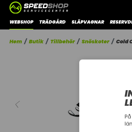
WEBSHOP
TRÄDGÅRD
SLÄPVAGNAR
RESERVD
Hem
Butik
Tillbehör
Snöskoter
Cold 
I
L
På
lä