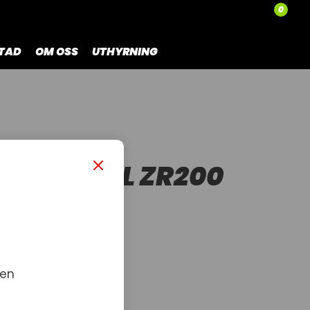
0
TAD
OM OSS
UTHYRNING
NYON
GSKAPELL ZR200
L ZR200
RP/Yamaha 200cc
 en