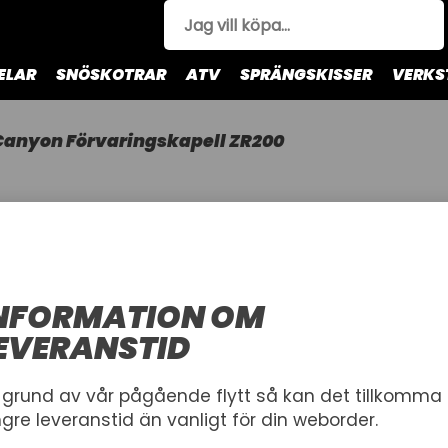
ELAR
SNÖSKOTRAR
ATV
SPRÄNGSKISSER
VERKS
Canyon Förvaringskapell ZR200
COLD CA
FÖRVARIN
SNO-X KAPEL
NFORMATION OM
DUELL
EVERANSTID
Economy Arctic Cat/B
 grund av vår pågående flytt så kan det tillkomma
Artnr.
ngre leveranstid än vanligt för din weborder.
1006061
93-12447