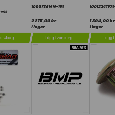
1000736
1001224
1616-189
7639
-293
2 275,00 kr
1 394,00 kr
I lager
I lager
varukorg
Lägg i varukorg
Lägg i
REA 10%