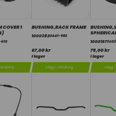
M COVER 1
BUSHING,RACK FRAME
BUSHING,
4)
SPHERICA
1000382
0441-592
1000197
-610
3603
67,00 kr
75,00 kr
I lager
I lager
varukorg
Lägg i varukorg
Lägg i