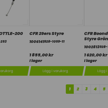
OTTLE-200
CFR 29ers Styre
CFR Boond
Styre Grö
1006141
-253
928-1059-11
1002813
928-
1 855,00 kr
1 620,00 kr
I lager
I lager
varukorg
Lägg i varukorg
Lägg i
1
2
3
4
5