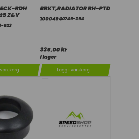
NECK-RDH
BRKT,RADIATOR RH-PTD
625 Z&Y
1000494
0745-354
3-523
335,00 kr
I lager
 varukorg
Lägg i varukorg