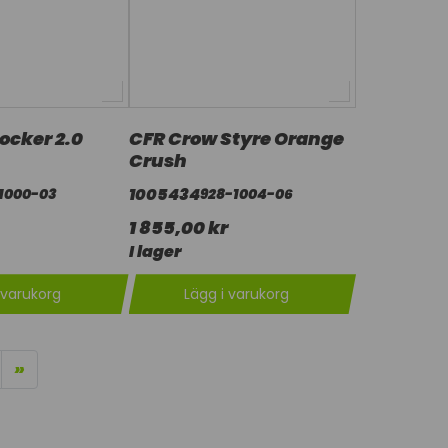
ocker 2.0
CFR Crow Styre Orange
n
Crush
1005434
1000-03
928-1004-06
1 855,00 kr
I lager
 varukorg
Lägg i varukorg
»