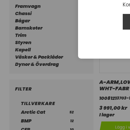
Ko
Framvagn
Chassi
Bågar
Barnskoter
Trim
Styren
Kapell
Väskor & Packlådor
Dynor & Överdrag
A-ARM,LOW
WHT-FABR
FILTER
1008121
3703-
TILLVERKARE
3 991,00 kr
Arctic Cat
52
I lager
BMP
12
Lägg i 
CFR
10