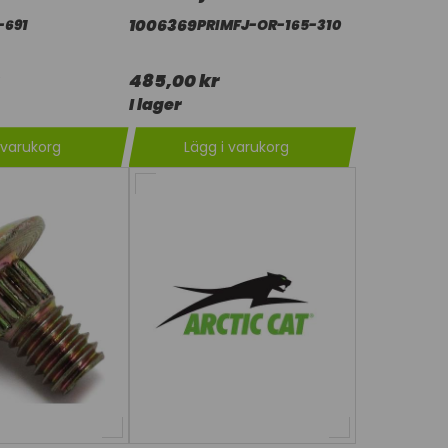
1006369
-691
PRIMFJ-OR-165-310
485,00 kr
I lager
 varukorg
Lägg i varukorg