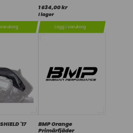
1 634,00 kr
I lager
 varukorg
Lägg i varukorg
HIELD '17
BMP Orange
Primärfjäder