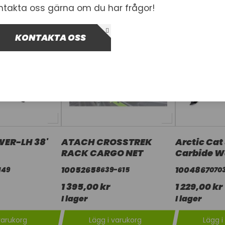
ntakta oss gärna om du har frågor!
KONTAKTA OSS
ER-LH 38'
ATACH CROSSTREK
Arctic Cat
RACK CARGO NET
Carbide W
1005265
1004867
149
8639-615
070
1 395,00 kr
1 229,00 kr
I lager
I lager
varukorg
Lägg i varukorg
Lägg i