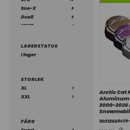
Sno-X
8
Duell
5
NEXT
2
RSI
2
MC Xpress
1
LAGERSTATUS
Plasthuset
1
I lager
Stompgrip
1
STORLEK
XL
1
Arctic Cat 
XXL
1
Aluminum 
2000-2026
Snowmobil
1001266
8639
FÄRG
i