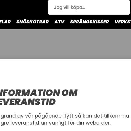
ELAR
SNÖSKOTRAR
ATV
SPRÄNGSKISSER
VERKS
Trim
Styren
Kapell
Väskor & Packlådor
NFORMATION OM
EVERANSTID
11
 grund av vår pågående flytt så kan det tillkomma
ngre leveranstid än vanligt för din weborder.