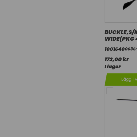
BUCKLE,S/
WIDE(PKG 
1001640
0636
172,00 kr
I lager
Lägg i 