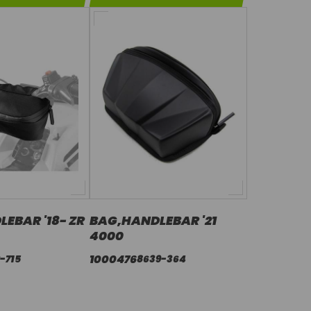
EBAR '18- ZR
BAG,HANDLEBAR '21
4000
1000476
-715
8639-364