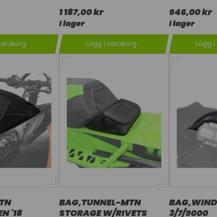
1 187,00 kr
946,00 kr
I lager
I lager
varukorg
Lägg i varukorg
Lägg i
TN
BAG,TUNNEL-MTN
BAG,WINDS
N '18
STORAGE W/RIVETS
3/7/9000