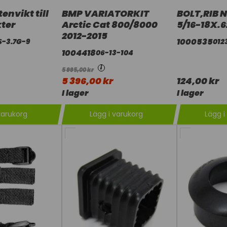
nvikt till
BMP VARIATORKIT
BOLT,RIB 
kter
Arctic Cat 800/8000
5/16-18X.
2012-2015
1000535
S-3.7G-9
012
1004418
06-13-104
i
5 995,00 kr
5 396,00 kr
124,00 kr
I lager
I lager
varukorg
Lägg i varukorg
Lägg i