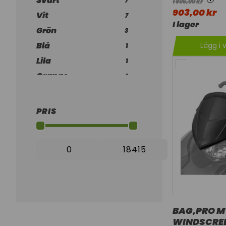
Svart
7
1 806,00 kr
903,00 kr
Vit
7
I lager
Grön
3
Blå
Lägg i 
1
Lila
1
Orange
1
Rosa
1
Röd
1
PRIS
BAG,PRO M
WINDSCREE