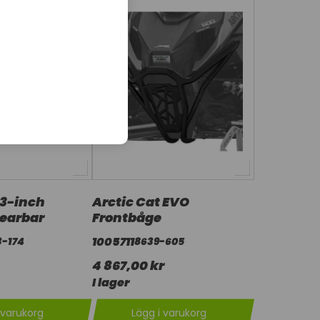
 3-inch
Arctic Cat EVO
earbar
Frontbåge
1005711
3-174
8639-605
4 867,00 kr
I lager
 varukorg
Lägg i varukorg