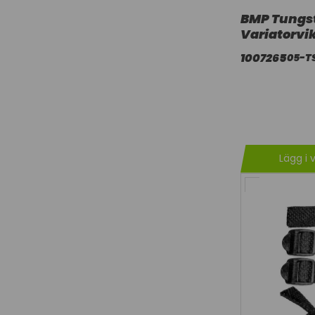
BMP Tungste
Variatorvi
1007265
05-T
Lägg i 