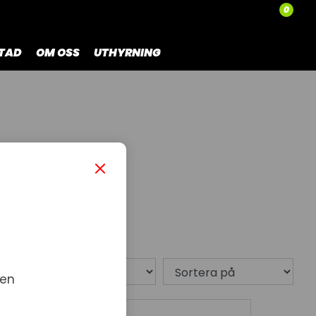
0
TAD
OM OSS
UTHYRNING
Dynor & Överdrag
7 produkt
 en