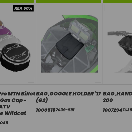
REA 50%
Pro MTN Billet
BAG,GOGGLE HOLDER '17
BAG,HANDL
Gas Cap -
(G2)
200
 ATV
1000518
1007294
7639-591
7639
e Wildcat
-049