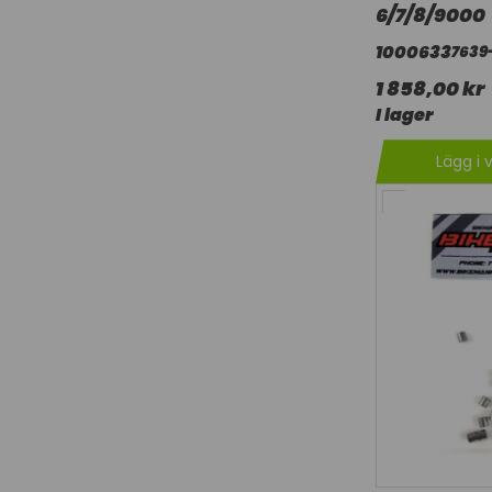
6/7/8/9000
1000633
7639
1 858,00 kr
I lager
Lägg i 