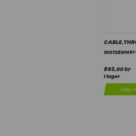
CABLE,THR
1007289
0687
853,00 kr
I lager
Lägg i 