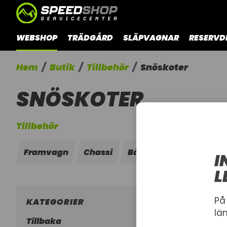
WEBSHOP
TRÄDGÅRD
SLÄPVAGNAR
RESERVD
Hem
Butik
Tillbehör
Snöskoter
SNÖSKOTER
Tillbehör
Framvagn
Chassi
Bågar
Barnskoter
I
L
På
KATEGORIER
lä
Tillbaka