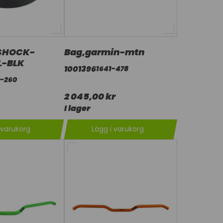
SHOCK-
Bag,garmin-mtn
L-BLK
1001396
1641-478
-260
2 045,00 kr
I lager
 varukorg
Lägg i varukorg