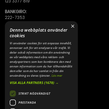
123 3377 819
BANKGIRO:
222-7353
×
TELEFON:
Denna webbplats använder
0640 200 50
cookies
Vi använder cookies för att anpassa innehåll,
E-POST:
annonser och för att analysera vår trafik. Vi
INFO@SPEEDSHOPEN.SE
delar också information om din användning
av vår webbplats med våra reklam- och
ÅNGRA MITT KÖP
analyspartners som kan kombinera den med
annan information som du har tillhandahållit
dem eller som de har samlat in från din
användning av deras tjänster.
Läs mer
VISA ALLA PARTNERS
(1678) →
STRIKT NÖDVÄNDIGT
PRESTANDA