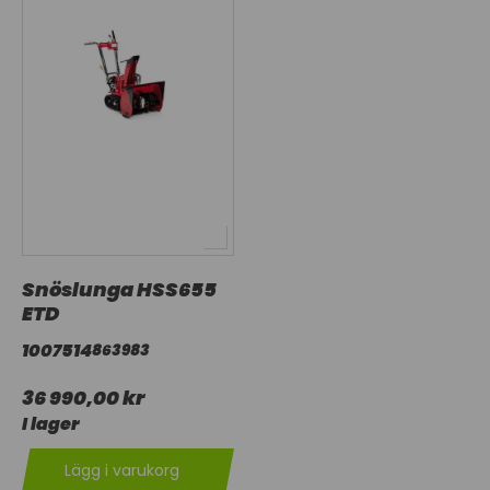
Snöslunga HSS655
ETD
1007514
863983
36 990,00 kr
I lager
Lägg i varukorg