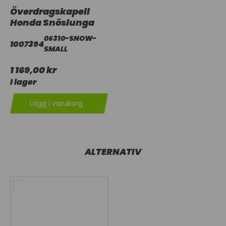
Överdragskapell
Honda Snöslunga
06310-SNOW-
1007394
SMALL
1 169,00 kr
I lager
Lägg i varukorg
ALTERNATIV