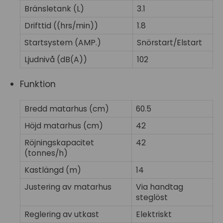
Bränsletank (L)
3.1
Drifttid ((hrs/min))
1.8
Startsystem (AMP.)
Snörstart/Elstart
Ljudnivå (dB(A))
102
Funktion
Bredd matarhus (cm)
60.5
Höjd matarhus (cm)
42
Röjningskapacitet
42
(tonnes/h)
Kastlängd (m)
14
Justering av matarhus
Via handtag
steglöst
Reglering av utkast
Elektriskt