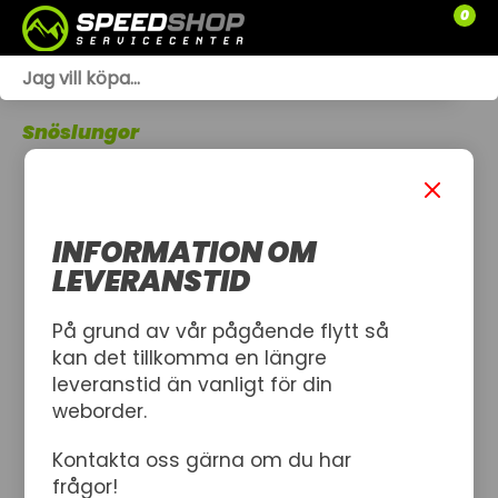
0
WEBSHOP
Snöslungor
TRÄDGÅRD
SLÄPVAGNAR
INFORMATION OM
RESERVDELAR
LEVERANSTID
SNÖSKOTRAR
På grund av vår pågående flytt så
kan det tillkomma en längre
ATV
leveranstid än vanligt för din
weborder.
SPRÄNGSKISSER
Kontakta oss gärna om du har
VERKSTAD
frågor!