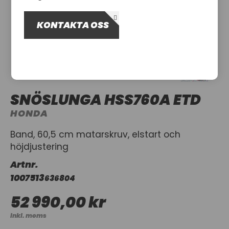
OM OSS
KONTAKTA OSS
UTHYRNING
SNÖSLUNGA HSS760A ETD
HONDA
Band, 60,5 cm matarskruv, elstart och
höjdjustering
Artnr.
1007513
636804
52 990,00 kr
Inkl. moms