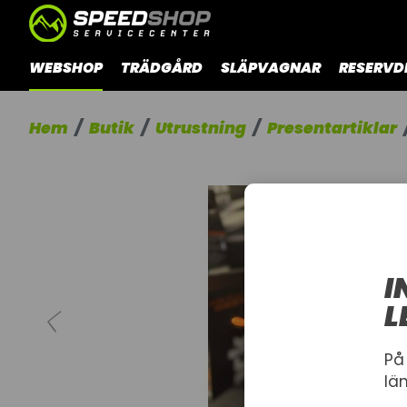
WEBSHOP
TRÄDGÅRD
SLÄPVAGNAR
RESERVD
Hem
Butik
Utrustning
Presentartiklar
I
L
På
lä