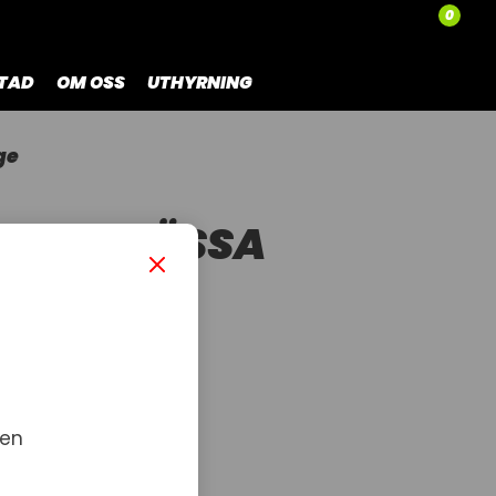
0
TAD
OM OSS
UTHYRNING
ge
P FULMÖSSA
 en