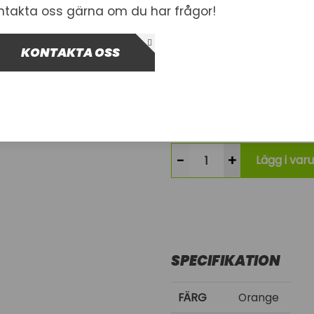
ntakta oss gärna om du har frågor!
Artnr.
1000234
SP-04
KONTAKTA OSS
249,00 kr
Inkl. moms
Kontakta oss för leveran
-
+
Lägg i var
SPECIFIKATION
FÄRG
Orange