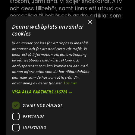
Krokom, Jämtland. Vi säljer snöskotrar, ATV
och dess tillbehör, samt finns ett utbud av
personliga tillbehör och andra artiklar som
×
hör till.
Denna webbplats använder
cookies
Vi använder cookies för att anpassa innehåll,
annonser och för att analysera vår trafik. Vi
delar också information om din användning
av vår webbplats med våra reklam- och
analyspartners som kan kombinera den med
annan information som du har tillhandahållit
dem eller som de har samlat in från din
användning av deras tjänster.
Läs mer
VISA ALLA PARTNERS
(1678) →
STRIKT NÖDVÄNDIGT
PRESTANDA
INRIKTNING