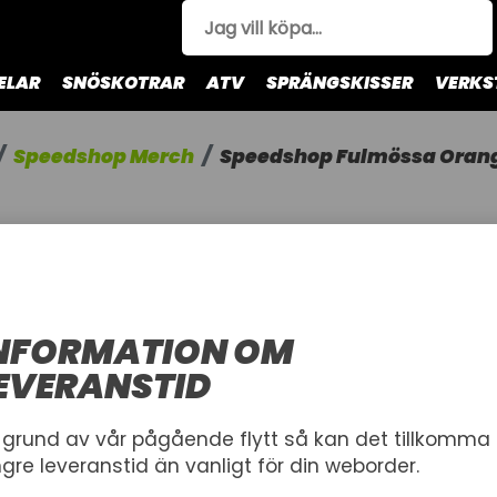
ELAR
SNÖSKOTRAR
ATV
SPRÄNGSKISSER
VERKS
Speedshop Merch
Speedshop Fulmössa Oran
SPEEDSHO
ORANGE
Mössa
NFORMATION OM
EVERANSTID
STORLEK
 grund av vår pågående flytt så kan det tillkomma
One size
ngre leveranstid än vanligt för din weborder.