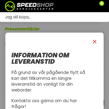
0
WEBSHOP
Presentartiklar
TRÄDGÅRD
SPEEDSHOP MERCH
SLÄPVAGNAR
INFORMATION OM
RESERVDELAR
LEVERANSTID
KATEGORIER
SNÖSKOTRAR
På grund av vår pågående flytt så
kan det tillkomma en längre
ATV
leveranstid än vanligt för din
FILTER
weborder.
SPRÄNGSKISSER
Kontakta oss gärna om du har
14 produkt
VERKSTAD
frågor!