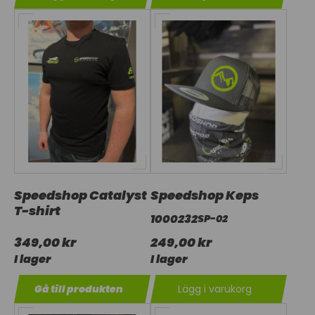
Speedshop Catalyst
Speedshop Keps
T-shirt
1000232
SP-02
349,00 kr
249,00 kr
I lager
I lager
Gå till produkten
Lägg i varukorg