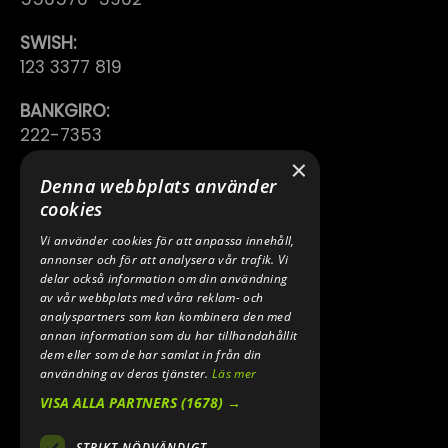
SWISH:
123 3377 819
BANKGIRO:
222-7353
×
TELEFON:
Denna webbplats använder
0640 200 50
cookies
Vi använder cookies för att anpassa innehåll,
E-POST:
annonser och för att analysera vår trafik. Vi
INFO@SPEEDSHOPEN.SE
delar också information om din användning
av vår webbplats med våra reklam- och
ÅNGRA MITT KÖP
analyspartners som kan kombinera den med
annan information som du har tillhandahållit
dem eller som de har samlat in från din
användning av deras tjänster.
Läs mer
VISA ALLA PARTNERS
(1678) →
STRIKT NÖDVÄNDIGT