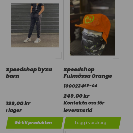
Speedshop byxa
Speedshop
barn
Fulmössa Orange
1000234
SP-04
249,00 kr
199,00 kr
Kontakta oss för
I lager
leveranstid
Gå till produkten
Lägg i varukorg