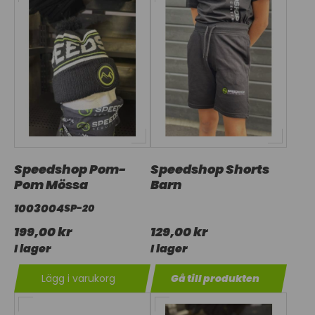
Speedshop Pom-
Speedshop Shorts
Pom Mössa
Barn
1003004
SP-20
199,00 kr
129,00 kr
I lager
I lager
Lägg i varukorg
Gå till produkten