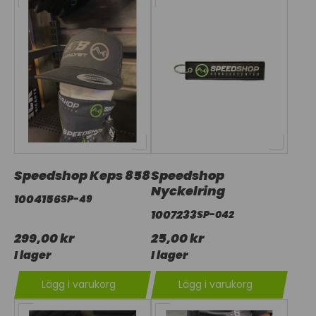
Speedshop Keps 858
Speedshop
Nyckelring
1004156
SP-49
1007233
SP-042
299,00 kr
25,00 kr
I lager
I lager
Lägg i varukorg
Lägg i varukorg