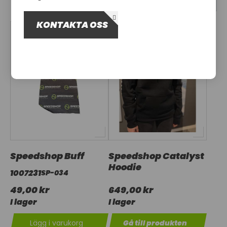
OM OSS
KONTAKTA OSS
UTHYRNING
Speedshop Buff
Speedshop Catalyst
Hoodie
1007231
SP-034
49,00 kr
649,00 kr
I lager
I lager
Lägg i varukorg
Gå till produkten