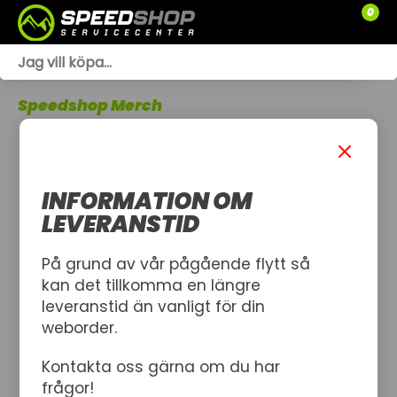
0
WEBSHOP
Speedshop Merch
TRÄDGÅRD
SLÄPVAGNAR
INFORMATION OM
RESERVDELAR
LEVERANSTID
SNÖSKOTRAR
På grund av vår pågående flytt så
kan det tillkomma en längre
ATV
leveranstid än vanligt för din
weborder.
SPRÄNGSKISSER
Kontakta oss gärna om du har
VERKSTAD
frågor!