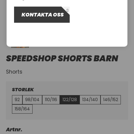
OM OSS
KONTAKTA OSS
UTHYRNING
SPEEDSHOP SHORTS BARN
Shorts
STORLEK
92
98/104
110/116
122/128
134/140
146/152
158/164
Artnr.