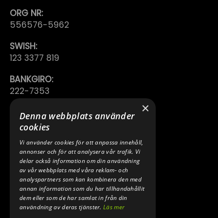
ORG NR:
556576-5962
SWISH:
123 3377 819
BANKGIRO:
222-7353
×
TELEFON:
Denna webbplats använder
0640 200 50
cookies
Vi använder cookies för att anpassa innehåll,
E-POST:
annonser och för att analysera vår trafik. Vi
INFO@SPEEDSHOPEN.SE
delar också information om din användning
av vår webbplats med våra reklam- och
ÅNGRA MITT KÖP
analyspartners som kan kombinera den med
annan information som du har tillhandahållit
dem eller som de har samlat in från din
användning av deras tjänster.
Läs mer