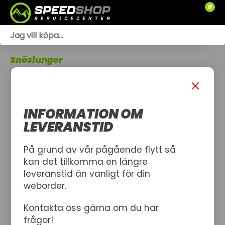
0
WEBSHOP
Snöslungor
TRÄDGÅRD
SLÄPVAGNAR
INFORMATION OM
RESERVDELAR
LEVERANSTID
SNÖSKOTRAR
På grund av vår pågående flytt så
kan det tillkomma en längre
ATV
leveranstid än vanligt för din
weborder.
SPRÄNGSKISSER
Kontakta oss gärna om du har
VERKSTAD
frågor!