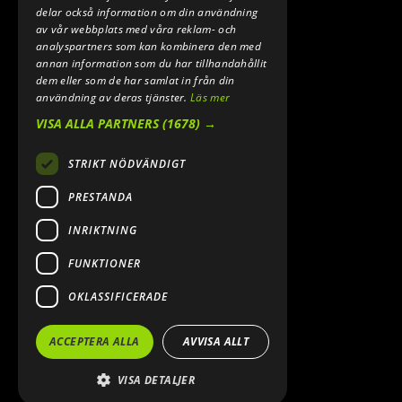
INFO@SPEEDSHOPEN.SE
delar också information om din användning
av vår webbplats med våra reklam- och
ÅNGRA MITT KÖP
analyspartners som kan kombinera den med
annan information som du har tillhandahållit
dem eller som de har samlat in från din
användning av deras tjänster.
Läs mer
VISA ALLA PARTNERS
(1678) →
STRIKT NÖDVÄNDIGT
PRESTANDA
INRIKTNING
2026. ALL RIGHTS RESERVED.
FUNKTIONER
POWERED BY EMPORI CMS
OKLASSIFICERADE
ACCEPTERA ALLA
AVVISA ALLT
VISA DETALJER