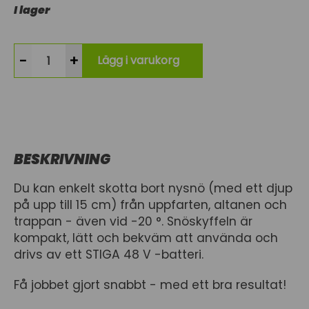
I lager
-
+
Lägg i varukorg
BESKRIVNING
Du kan enkelt skotta bort nysnö (med ett djup
på upp till 15 cm) från uppfarten, altanen och
trappan - även vid -20 °. Snöskyffeln är
kompakt, lätt och bekväm att använda och
drivs av ett STIGA 48 V -batteri.
Få jobbet gjort snabbt - med ett bra resultat!