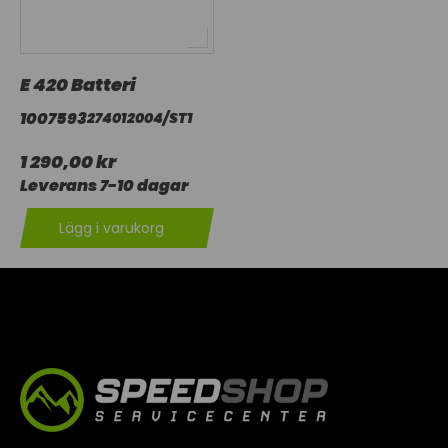
E 420 Batteri
1007593
274012004/ST1
1 290,00 kr
Leverans 7-10 dagar
Lägg i varukorg