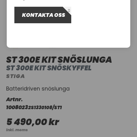
OM OSS
KONTAKTA OSS
UTHYRNING
ST 300E KIT SNÖSLUNGA
ST 300E KIT SNÖSKYFFEL
STIGA
Batteridriven snöslunga
Artnr.
1008023
2S1330108/ST1
5 490,00 kr
Inkl. moms