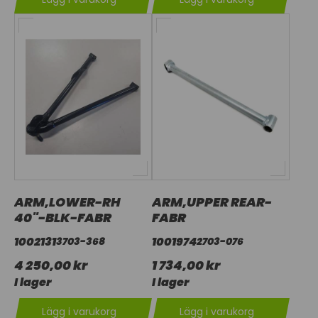
ARM,LOWER-RH
ARM,UPPER REAR-
40"-BLK-FABR
FABR
1002131
1001974
3703-368
2703-076
4 250,00 kr
1 734,00 kr
I lager
I lager
Lägg i varukorg
Lägg i varukorg