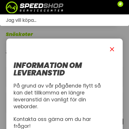
0
WEBSHOP
Snöskoter
TRÄDGÅRD
STYRNING
SLÄPVAGNAR
INFORMATION OM
RESERVDELAR
LEVERANSTID
KATEGORIER
SNÖSKOTRAR
På grund av vår pågående flytt så
kan det tillkomma en längre
ATV
leveranstid än vanligt för din
FILTER
weborder.
SPRÄNGSKISSER
Kontakta oss gärna om du har
78 produkt
VERKSTAD
frågor!