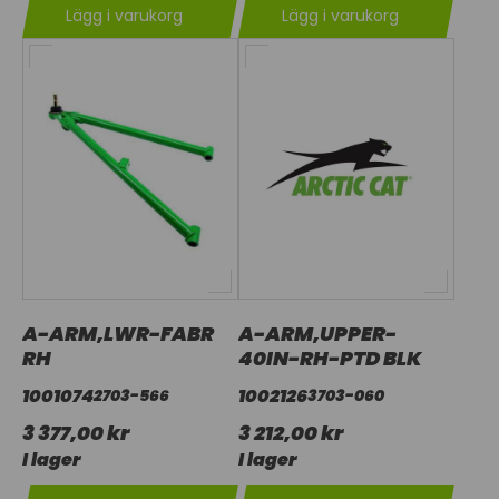
Lägg i varukorg
Lägg i varukorg
A-ARM,LWR-FABR
A-ARM,UPPER-
RH
40IN-RH-PTD BLK
1001074
1002126
2703-566
3703-060
3 377,00 kr
3 212,00 kr
I lager
I lager