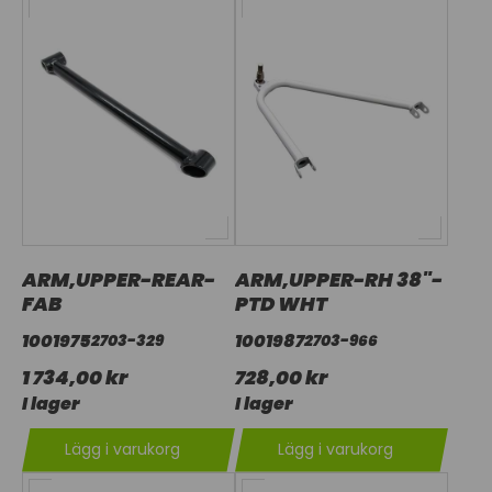
ARM,UPPER-REAR-
ARM,UPPER-RH 38"-
FAB
PTD WHT
1001975
1001987
2703-329
2703-966
1 734,00 kr
728,00 kr
I lager
I lager
Lägg i varukorg
Lägg i varukorg