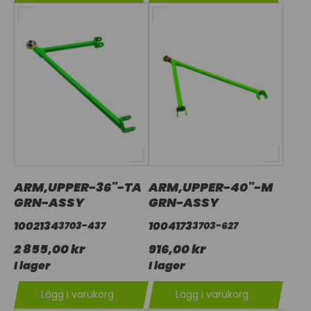
ARM,UPPER-36"-TA
ARM,UPPER-40"-M
GRN-ASSY
GRN-ASSY
1002134
1004173
3703-437
3703-627
2 855,00 kr
916,00 kr
I lager
I lager
Lägg i varukorg
Lägg i varukorg