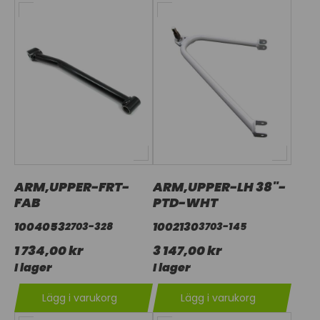
ARM,UPPER-FRT-
ARM,UPPER-LH 38"-
FAB
PTD-WHT
1004053
1002130
2703-328
3703-145
1 734,00 kr
3 147,00 kr
I lager
I lager
Lägg i varukorg
Lägg i varukorg