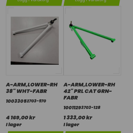
A-ARM,LOWER-RH
A-ARM,LOWER-RH
38" WHT-FABR
42" PRL CAT GRN-
FABR
1003305
2703-970
1001129
3703-128
4 169,00 kr
1 333,00 kr
I lager
I lager