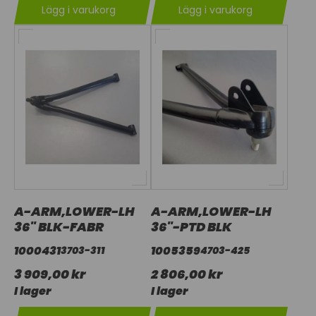
Lägg i varukorg
Lägg i varukorg
A-ARM,LOWER-LH
A-ARM,LOWER-LH
36" BLK-FABR
36"-PTD BLK
1000431
1005359
3703-311
4703-425
3 909,00 kr
2 806,00 kr
I lager
I lager