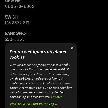
ORG NR:
556576-5962
SWISH:
123 3377 819
BANKGIRO:
222-7353
×
TELEFON:
Denna webbplats använder
0640 200 50
cookies
Vi använder cookies för att anpassa innehåll,
E-POST:
annonser och för att analysera vår trafik. Vi
INFO@SPEEDSHOPEN.SE
delar också information om din användning
av vår webbplats med våra reklam- och
ÅNGRA MITT KÖP
analyspartners som kan kombinera den med
annan information som du har tillhandahållit
dem eller som de har samlat in från din
användning av deras tjänster.
Läs mer
VISA ALLA PARTNERS
(1678) →