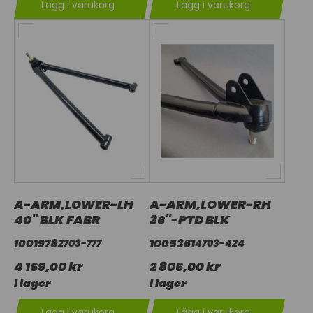
Lägg i varukorg
Lägg i varukorg
A-ARM,LOWER-LH
A-ARM,LOWER-RH
40" BLK FABR
36"-PTD BLK
1001978
1005361
2703-777
4703-424
4 169,00 kr
2 806,00 kr
I lager
I lager
Lägg i varukorg
Lägg i varukorg