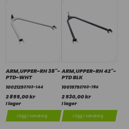
ARM,UPPER-RH 38"-
ARM,UPPER-RH 42"-
PTD-WHT
PTD BLK
1002129
1001979
3703-144
2703-786
2 855,00 kr
2 530,00 kr
I lager
I lager
Lägg i varukorg
Lägg i varukorg