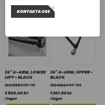
OM OSS
KONTAKTA OSS
UTHYRNING
36" A-ARM, LOWER
36" A-ARM, UPPER -
LEFT - BLACK
BLACK
1004198
1004166
4703-151
4703-154
2 806,00 kr
1 267,00 kr
I lager
I lager