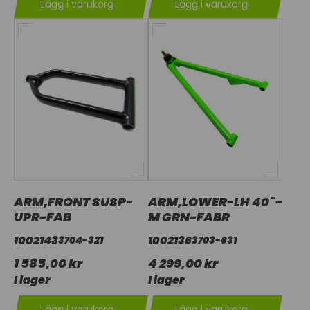
Lägg i varukorg
Lägg i varukorg
ARM,FRONT SUSP-
ARM,LOWER-LH 40"-
UPR-FAB
M GRN-FABR
1002143
1002136
3704-321
3703-631
1 585,00 kr
4 299,00 kr
I lager
I lager
Lägg i varukorg
Lägg i varukorg