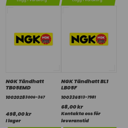
NGK Tändhatt
NGK Tändhatt BL1
TB05EMD
LB05F
1002028
1003365
3006-367
13-7981
68,00 kr
498,00 kr
Kontakta oss för
I lager
leveranstid