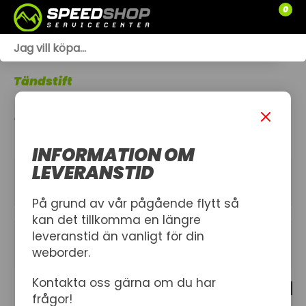
0
WEBSHOP
Tändstift
TRÄDGÅRD
TÄNDHATT
SLÄPVAGNAR
INFORMATION OM
RESERVDELAR
LEVERANSTID
KATEGORIER
SNÖSKOTRAR
På grund av vår pågående flytt så
kan det tillkomma en längre
ATV
leveranstid än vanligt för din
FILTER
weborder.
SPRÄNGSKISSER
Kontakta oss gärna om du har
10 produkt
VERKSTAD
frågor!