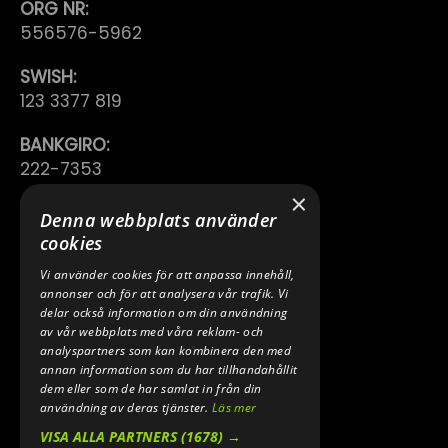
ORG NR:
556576-5962
SWISH:
123 3377 819
BANKGIRO:
222-7353
×
TELEFON:
Denna webbplats använder
0640 200 50
cookies
Vi använder cookies för att anpassa innehåll,
E-POST:
annonser och för att analysera vår trafik. Vi
INFO@SPEEDSHOPEN.SE
delar också information om din användning
av vår webbplats med våra reklam- och
ÅNGRA MITT KÖP
analyspartners som kan kombinera den med
annan information som du har tillhandahållit
dem eller som de har samlat in från din
användning av deras tjänster.
Läs mer
VISA ALLA PARTNERS
(1678) →