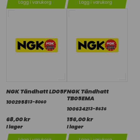
Lägg i varukorg
Lägg i varukorg
NGK Tändhatt LD05F
NGK Tändhatt
TB05EMA
1002958
13-8060
1006342
13-8636
68,00 kr
156,00 kr
I lager
I lager
Lägg i varukorg
Lägg i varukorg