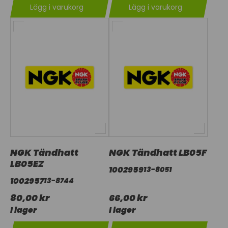
Lägg i varukorg
Lägg i varukorg
NGK Tändhatt
NGK Tändhatt LB05F
LB05EZ
1002959
13-8051
1002957
13-8744
80,00 kr
66,00 kr
I lager
I lager