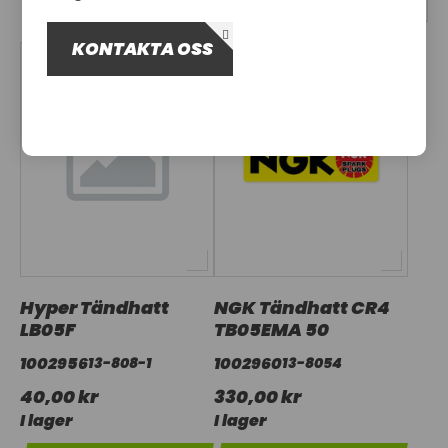
OM OSS
KONTAKTA OSS
UTHYRNING
Hyper Tändhatt
NGK Tändhatt CR4
LB05F
TB05EMA 50
1002956
1002960
13-808-1
13-8054
40,00 kr
330,00 kr
I lager
I lager