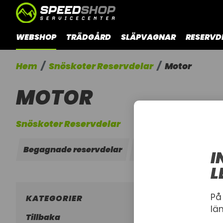
WEBSHOP
TRÄDGÅRD
SLÄPVAGNAR
RESERVD
Hem
Snöskoter Reservdelar
Motor
MOTOR
Snöskoter Reservdelar
Begagnade reservdelar
Kedjehus
Konsol
I
L
På
KATEGORIER
lä
Tillbaka