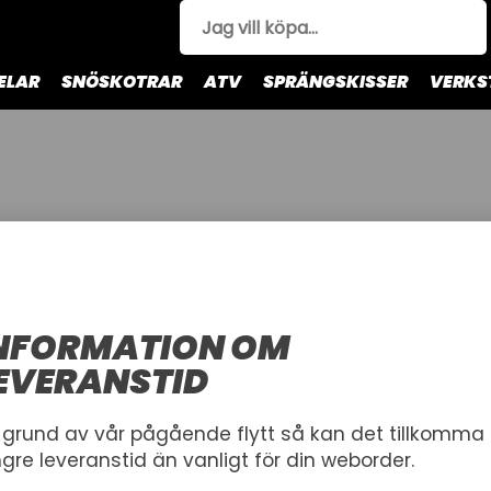
ELAR
SNÖSKOTRAR
ATV
SPRÄNGSKISSER
VERKS
Drivning
Motor
Dekaler
Drivaxel
NFORMATION OM
EVERANSTID
 grund av vår pågående flytt så kan det tillkomma
ngre leveranstid än vanligt för din weborder.
Hittade inga pro