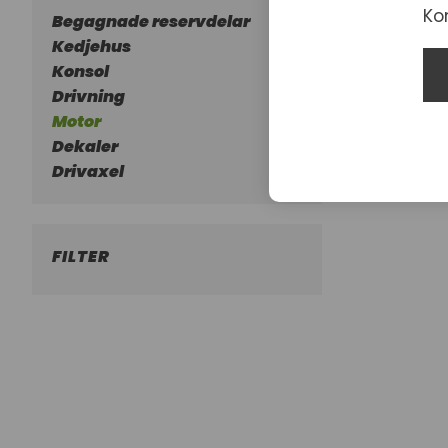
Ko
Begagnade reservdelar
Kedjehus
Konsol
Drivning
Motor
Dekaler
Drivaxel
FILTER