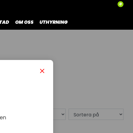
0
TAD
OM OSS
UTHYRNING
0 produkt
 en
dukter